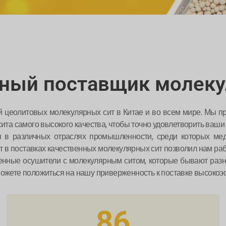
ный поставщик молеку
й цеолитовых молекулярных сит в Китае и во всем мире. Мы
ита самого высокого качества, чтобы точно удовлетворить ваши
в различных отраслях промышленности, среди которых медиц
т в поставках качественных молекулярных сит позволил нам рабо
енные осушители с молекулярным ситом, которые бывают раз
ожете положиться на нашу приверженность к поставке высокоэ
86