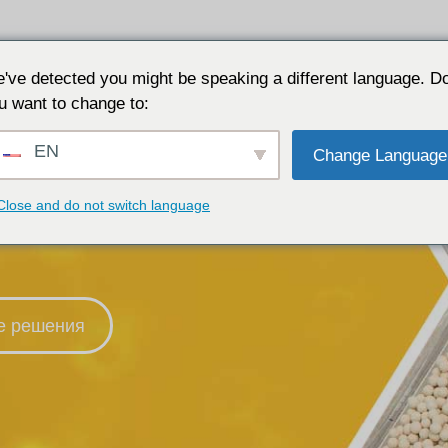
Приложения
Почему JALON
Ресурс
О сайте
've detected you might be speaking a different language. D
u want to change to:
EN
Change Language
Close and do not switch language
е решения