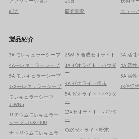
アプリケーション
品質
技術サ
能力
研究開発
ニュー
製品紹介
3A モレキュラーシーブ
ZSM-5 合成ゼオライト
3A 活
4Aモレキュラーシーブ
3A ゼオライト・パウダ
4A 活
ー
5A モレキュラーシーブ
5A 活
4A ゼオライト粉末
13Xモレキュラーシーブ
13倍活
5A ゼオライト・パウダ
モレキュラーシーブ
ー
JLWN5
13Xゼオライト・パウダ
リチウムモレキュラー
ー
シーブ JLOX-100
CaXゼオライト粉末
ナトリウムモレキュラ