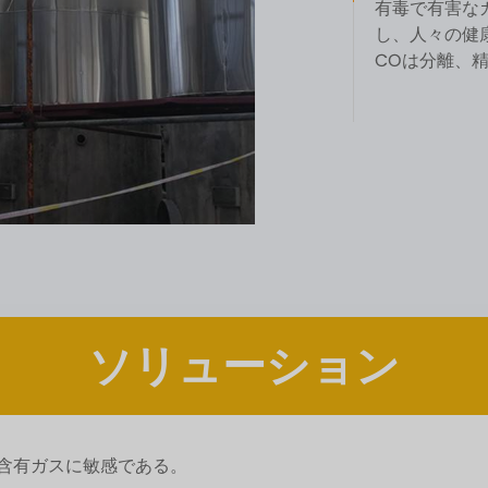
有毒で有害な
し、人々の健
COは分離、
ソリューション
黄含有ガスに敏感である。