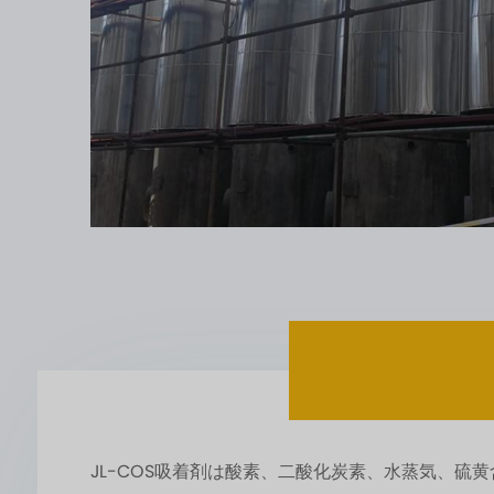
JL-COS吸着剤は酸素、二酸化炭素、水蒸気、硫