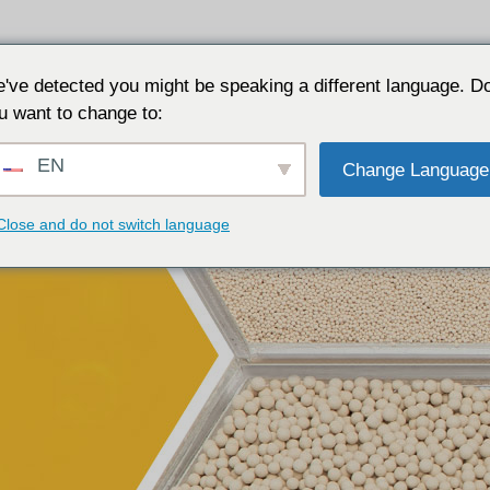
リケーション
なぜJALONなのか
リソース
につ
've detected you might be speaking a different language. D
u want to change to:
EN
Change Language
Close and do not switch language