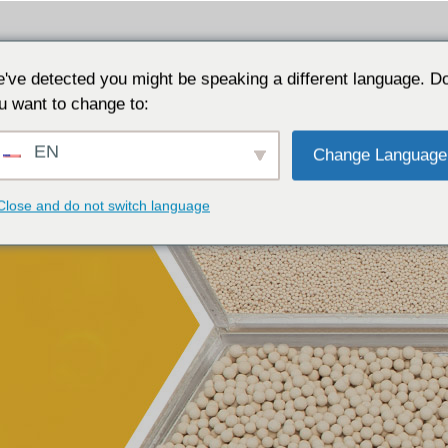
リケーション
なぜJALONなのか
リソース
につ
've detected you might be speaking a different language. D
u want to change to:
EN
Change Language
Close and do not switch language