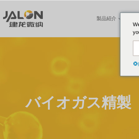
製品紹介
アプ
We
yo
バイオガス精製