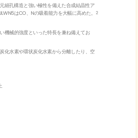
三次元細孔構造と強い極性を備えた合成結晶性ア
LWN5はCO、Nの吸着能力を大幅に高めた。
2
高い機械的強度といった特長を兼ね備えてお
岐炭化水素や環状炭化水素から分離したり、空
上