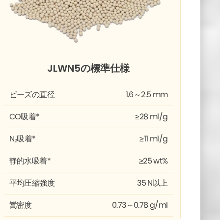
JLWN5の標準仕様
ビーズの直径
1.6～2.5 mm
CO吸着*
≥28 ml/g
N₂吸着*
≥11 ml/g
静的水吸着*
≥25 wt%
平均圧縮強度
35 N以上
嵩密度
0.73～0.78 g/ml