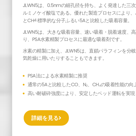
JLWN5は、0.5nmの細孔径を持ち、よく発達した
ルミノケイ酸塩である。優れた製造プロセスにより、J
とCH
標準的な分子ふるい5Aと比較した吸着容量。
4
JLWN5は、大きな吸着容量、速い吸着・脱着速度、
り、PSA水素精製プロセスに最適な吸着剤です。
水素の精製に加え、JLWN5は、直鎖パラフィンを分
気乾燥に用いたりすることもできます。
PSA法による水素精製に推奨
通常の5Aと比較したCO、N₂、CH₄の吸着性能の向
高い耐破砕強度により、安定したベッド運転を実現
詳細を見る