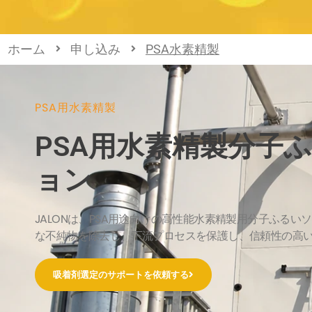
ホーム
申し込み
PSA水素精製
PSA用水素精製
PSA用水素精製分子
ョン
JALONは、PSA用途向けの高性能水素精製用分子ふる
な不純物を除去し、下流プロセスを保護し、信頼性の高
吸着剤選定のサポートを依頼する