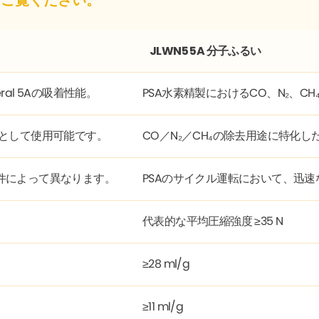
JLWN5 5A 分子ふるい
al 5Aの吸着性能。
PSA水素精製におけるCO、N₂、
層として使用可能です。
CO／N₂／CH₄の除去用途に特化し
件によって異なります。
PSAのサイクル運転において、迅
代表的な平均圧縮強度 ≥35 N
≥28 ml/g
≥11 ml/g