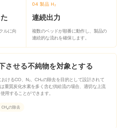
04 製品 H₂
った
連続出力
クルに向
複数のベッドが順番に動作し、製品の
連続的な流れを確保します。
下させる不純物を対象とする
着層におけるCO、N₂、CH₄の除去を目的として設計されて
たは重質炭化水素を多く含む供給流の場合、適切な上流
て使用することができます。
CH₄の除去