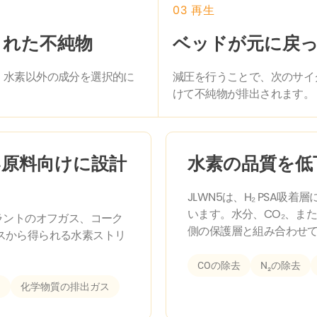
03 再生
された不純物
ベッドが元に戻
、水素以外の成分を選択的に
減圧を行うことで、次のサイ
。
けて不純物が排出されます。
い原料向けに設計
水素の品質を低
JLWN5は、H₂ PSA吸
います。水分、CO₂、ま
ラントのオフガス、コーク
側の保護層と組み合わせ
スから得られる水素ストリ
COの除去
N₂の除去
ス
化学物質の排出ガス