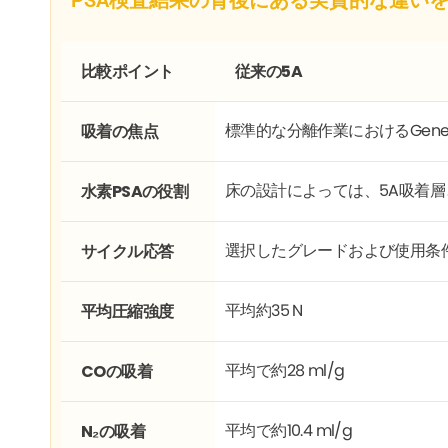
比較ポイント
従来の5A
標準的な分離作業におけるGener
吸着の焦点
床の設計によっては、5A吸着
水素PSAの役割
選択したグレードおよび使用条
サイクル応答
平均約35 N
平均圧縮強度
平均で約28 ml/g
COの吸着
平均で約10.4 ml/g
N₂の吸着