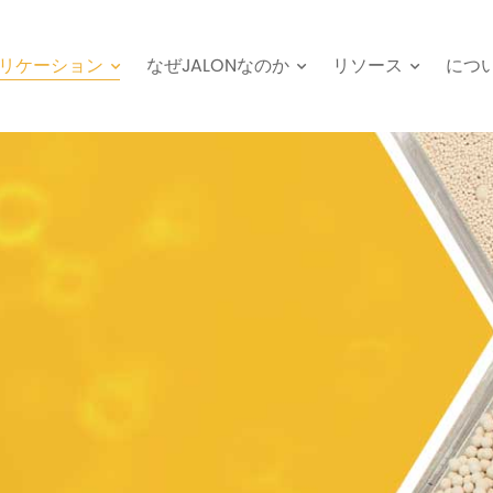
リケーション
なぜJALONなのか
リソース
につ