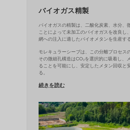
バイオガス精製
バイオガスの精製は、二酸化炭素、水分、
ことによって未加工のバイオガスを改良し
網への注入に適したバイオメタンを生産す
モレキュラーシーブは、この分離プロセス
その微細孔構造はCO₂を選択的に吸着し、
ることを可能にし、安定したメタン回収と
る。
続きを読む