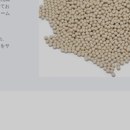
れてお
リーム
れ、
上をサ