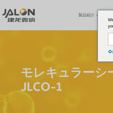
製品紹介
アプ
We
yo
モレキュラーシ
JLCO-1