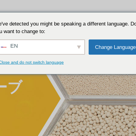
リケーション
なぜJALONなのか
リソース
につ
've detected you might be speaking a different language. D
u want to change to:
EN
Change Language
Close and do not switch language
ーブ