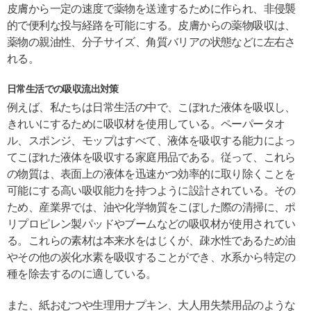
皮膚から一定の速度で薬物を送達するために作られ、非侵襲
的で便利な投与経路を可能にする。皮膚からの薬物吸収は、
薬物の親油性、分子サイズ、角質バリアの状態などに左右さ
れる。
日常生活での吸収流出対策
例えば、私たちは日常生活の中で、こぼれた液体を吸収し、
きれいにするために吸収材を使用している。ペーパータオ
ル、スポンジ、モップはすべて、液体を吸収する能力によっ
てこぼれた液体を吸収する家庭用品である。従って、これら
の物質は、表面上の液体を迅速かつ効率的に取り除くことを
可能にする高い吸収能力を持つように設計されている。その
ため、産業界では、油や化学物質をこぼした際の清掃に、ポ
リプロピレン製パッドやブームなどの吸収材が使用されてい
る。これらの素材は本来水をはじくが、疎水性であるため油
やその他の炭化水素を吸収することができ、水系から特定の
種を除去するのに適している。
また、紙おむつや生理用ナプキン、大人用失禁用品のような