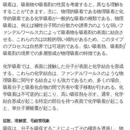
吸着は、吸着物や吸着剤の性質を考慮すると、異なる理解を
することができます。主に、物理的吸着である物理吸着と化
学的吸着である化学吸着が一般的な吸着の種類である。物理
吸着は、例えば極性分子間の分散力や誘導力のような弱いフ
ァンデルワールス力によって吸着物を吸着剤の表面に結合さ
せる。これらの力は比較的弱い傾向があるため、このタイプ
のプロセスは自然界では可逆的である。低い吸着熱、吸着剤/
吸着剤の境界での多層形成が物理吸着の特徴である。
化学吸着では、表面に接触した分子が表面と化学結合を形成
する。これらの化学結合は、ファンデルワールスのような物
理吸着に関与する結合よりも強力であるため、多くの場合、
吸着分子と吸着化合物の間で共有や電子移動が行われる。化
学吸着は不可逆的に起こり、高い吸収熱を示す。通常、化学
結合形成が起こる特定の部位を持つ表面で化学吸着が起こる
と、単分子層被覆が起こる。
拡散、溶解度、毛細管現象
吸収は、分子を吸収することによってその構造を透過し、物