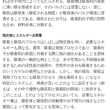
れは分子間力によってもたらされる。吸着物は吸着剤の表面
に薄い膜を形成するが、そのバルクには浸透しない。逆に、
吸収は吸収体（吸収される物質）が吸収体のバルク構造に浸
透することである。吸収された分子は、吸着剤分子間の空間
を占め、材料全体に分散する。
熱交換とエネルギー必要量
吸着と吸収のプロセスはしばしば熱交換を伴い、必要なエネ
ルギーも異なる。通常、吸着は発熱プロセスであり、吸着分
子が吸着剤の表面に付着する際に熱の放出があることを意味
する。吸着の一般的な例としては、水や空気から不純物を除
去するための活性炭の使用や、空気中の水分を吸着するため
のシリカゲルの使用などがある。しかし、他の場合、吸収は
発熱プロセスにも吸熱プロセス（熱を吸収する）にもなり、
特定のシステムと、両者が互いにどのように反応するか（例
えば、その中で優勢な吸収剤と吸着剤の関係）に依存する。
このことは、どのようなプロセスにおいても、必要なエネル
ギー量は、吸収体と吸収剤の溶解度や分子間力の強さなどの
要因によって変化することを意味している。