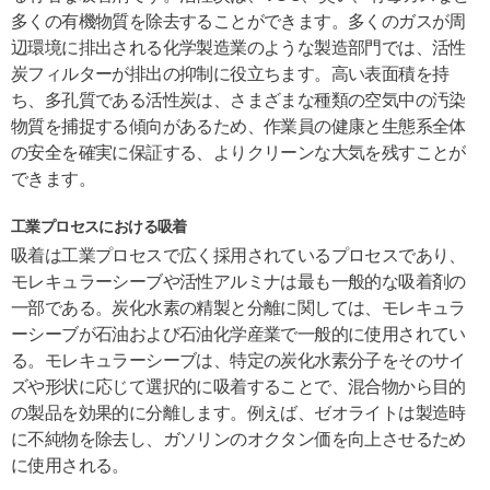
多くの有機物質を除去することができます。多くのガスが周
辺環境に排出される化学製造業のような製造部門では、活性
炭フィルターが排出の抑制に役立ちます。高い表面積を持
ち、多孔質である活性炭は、さまざまな種類の空気中の汚染
物質を捕捉する傾向があるため、作業員の健康と生態系全体
の安全を確実に保証する、よりクリーンな大気を残すことが
できます。
工業プロセスにおける吸着
吸着は工業プロセスで広く採用されているプロセスであり、
モレキュラーシーブや活性アルミナは最も一般的な吸着剤の
一部である。炭化水素の精製と分離に関しては、モレキュラ
ーシーブが石油および石油化学産業で一般的に使用されてい
る。モレキュラーシーブは、特定の炭化水素分子をそのサイ
ズや形状に応じて選択的に吸着することで、混合物から目的
の製品を効果的に分離します。例えば、ゼオライトは製造時
に不純物を除去し、ガソリンのオクタン価を向上させるため
に使用される。