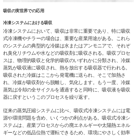
吸収の実世界での応用
冷凍システムにおける吸収
冷凍システムにおいて、吸収は非常に重要であり、特に吸収
式冷凍機やチラーの場合は、重要な産業用途がある。これら
のシステムの典型的な冷媒は水またはアンモニアで、それぞ
れ臭化リチウムや水などの吸収剤に吸収される。吸収プロセ
スは、物理的吸収と化学的吸収のいずれかに分類され、冷媒
蒸気が吸収液に吸収され、熱を放出する吸収器で行われる。
吸収された冷媒はここから発電機に送られ、そこで加熱さ
れ、冷媒が吸収剤から脱離し、気化します。もう一度、冷媒
蒸気は冷却の全サイクルを通過すると同時に、吸収液を吸収
器に戻すというこのプロセスを繰り返す。
従来の蒸気圧縮システムに比べ、吸収式冷凍システムには電
源や環境問題を含め、いくつかの利点がある。吸収式冷凍シ
ステムは、産業プロセスからの廃エネルギーや太陽熱エネル
ギーなどの低品位熱で運転できるため、環境にやさしく効率