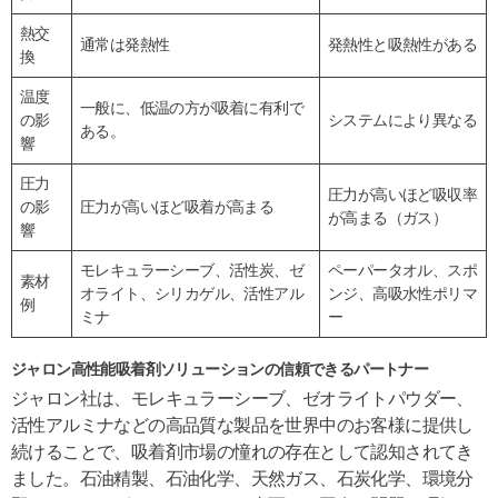
熱交
通常は発熱性
発熱性と吸熱性がある
換
温度
一般に、低温の方が吸着に有利で
の影
システムにより異なる
ある。
響
圧力
圧力が高いほど吸収率
の影
圧力が高いほど吸着が高まる
が高まる（ガス）
響
モレキュラーシーブ、活性炭、ゼ
ペーパータオル、スポ
素材
オライト、シリカゲル、活性アル
ンジ、高吸水性ポリマ
例
ミナ
ー
ジャロン高性能吸着剤ソリューションの信頼できるパートナー
ジャロン社は、モレキュラーシーブ、ゼオライトパウダー、
活性アルミナなどの高品質な製品を世界中のお客様に提供し
続けることで、吸着剤市場の憧れの存在として認知されてき
ました。石油精製、石油化学、天然ガス、石炭化学、環境分