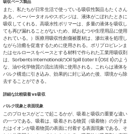
吸収ベース製品
また、私たちが日常生活で使っている吸収性製品もたくさん
ある。ペーパータオルやスポンジは、液体がこぼれたときに
吸収してくれる。高吸水性ポリマーは、多量の液体を吸収し
ても再び漏れることがないため、紙おむつや生理用品に使用
されている。）医療用吸収性創傷被覆材は、滲出液を処理し
ながら治癒を促進するために使用される。ポリプロピレンま
たはセルロースをベースとする材料で作られた工業用吸収剤
は、Sorbents InternationalのOil Spill Eater II (OSE II)のよう
な、油や化学物質の流出清掃に使用される。これらは液体を
バルク構造に引き込み、効果的に封じ込めた後、環境から除
去することができる。
詳細な比較吸着 vs 吸収
バルク現象と表面現象
このプロセスがどこで起こるかが、吸着と吸収の重要な違い
の一つである。吸着は、吸着される物質（吸着物）の分子ま
たはイオンが吸着物質の表面に付着する表面現象である。そ