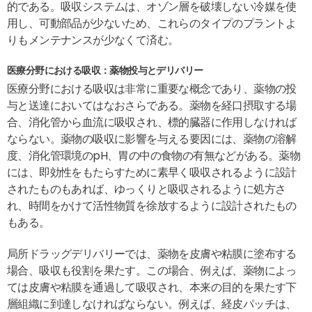
的である。吸収システムは、オゾン層を破壊しない冷媒を使
用し、可動部品が少ないため、これらのタイプのプラントよ
りもメンテナンスが少なくて済む。
医療分野における吸収：薬物投与とデリバリー
医療分野における吸収は非常に重要な概念であり、薬物の投
与と送達においてはなおさらである。薬物を経口摂取する場
合、消化管から血流に吸収され、標的臓器に作用しなければ
ならない。薬物の吸収に影響を与える要因には、薬物の溶解
度、消化管環境のpH、胃の中の食物の有無などがある。薬物
には、即効性をもたらすために素早く吸収されるように設計
されたものもあれば、ゆっくりと吸収されるように処方さ
れ、時間をかけて活性物質を徐放するように設計されたもの
もある。
局所ドラッグデリバリーでは、薬物を皮膚や粘膜に塗布する
場合、吸収も役割を果たす。この場合、例えば、薬物によっ
ては皮膚や粘膜を通過して吸収され、本来の目的を果たす下
層組織に到達しなければならない。例えば、経皮パッチは、