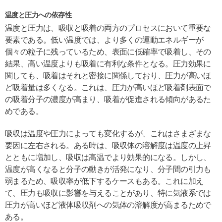
温度と圧力への依存性
温度と圧力は、吸収と吸着の両方のプロセスにおいて重要な
要素である。低い温度では、より多くの運動エネルギーが
個々の粒子に残っているため、表面に低確率で吸着し、その
結果、高い温度よりも吸着に有利な条件となる。圧力効果に
関しても、吸着はそれと密接に関係しており、圧力が高いほ
ど吸着量は多くなる。これは、圧力が高いほど吸着剤表面で
の吸着分子の濃度が高まり、吸着が促進される傾向があるた
めである。
吸収は温度や圧力によっても変化するが、これはさまざまな
要因に左右される。ある時は、吸収体の溶解度は温度の上昇
とともに増加し、吸収は高温でより効果的になる。しかし、
温度が高くなると分子の動きが活発になり、分子間の引力も
弱まるため、吸収率が低下するケースもある。これに加え
て、圧力も吸収に影響を与えることがあり、特に気液系では
圧力が高いほど液体吸収剤への気体の溶解度が高まるためで
ある。