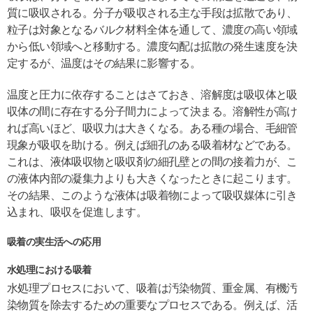
質に吸収される。分子が吸収される主な手段は拡散であり、
粒子は対象となるバルク材料全体を通して、濃度の高い領域
から低い領域へと移動する。濃度勾配は拡散の発生速度を決
定するが、温度はその結果に影響する。
温度と圧力に依存することはさておき、溶解度は吸収体と吸
収体の間に存在する分子間力によって決まる。溶解性が高け
れば高いほど、吸収力は大きくなる。ある種の場合、毛細管
現象が吸収を助ける。例えば細孔のある吸着材などである。
これは、液体吸収物と吸収剤の細孔壁との間の接着力が、こ
の液体内部の凝集力よりも大きくなったときに起こります。
その結果、このような液体は吸着物によって吸収媒体に引き
込まれ、吸収を促進します。
吸着の実生活への応用
水処理における吸着
水処理プロセスにおいて、吸着は汚染物質、重金属、有機汚
染物質を除去するための重要なプロセスである。例えば、活