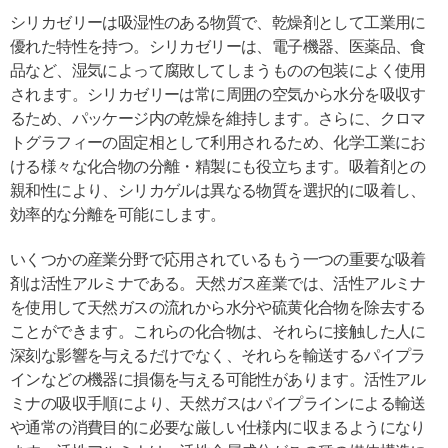
シリカゼリーは吸湿性のある物質で、乾燥剤として工業用に
優れた特性を持つ。シリカゼリーは、電子機器、医薬品、食
品など、湿気によって腐敗してしまうものの包装によく使用
されます。シリカゼリーは常に周囲の空気から水分を吸収す
るため、パッケージ内の乾燥を維持します。さらに、クロマ
トグラフィーの固定相として利用されるため、化学工業にお
ける様々な化合物の分離・精製にも役立ちます。吸着剤との
親和性により、シリカゲルは異なる物質を選択的に吸着し、
効率的な分離を可能にします。
いくつかの産業分野で応用されているもう一つの重要な吸着
剤は活性アルミナである。天然ガス産業では、活性アルミナ
を使用して天然ガスの流れから水分や硫黄化合物を除去する
ことができます。これらの化合物は、それらに接触した人に
深刻な影響を与えるだけでなく、それらを輸送するパイプラ
インなどの機器に損傷を与える可能性があります。活性アル
ミナの吸収手順により、天然ガスはパイプラインによる輸送
や通常の消費目的に必要な厳しい仕様内に収まるようになり