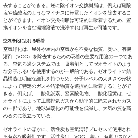
去することができる。逆に陰イオン交換樹脂は、例えば硝酸
塩や硫酸塩のようなマイナスに帯電したイオンを除去するこ
とができます。イオン交換樹脂は可逆的に吸着するため、置
換イオンを含む濃縮溶液で洗浄すれば再生が可能です。
空気浄化における吸着
空気浄化は、屋外や屋内の空気から不要な物質、臭い、有機
溶剤（VOC）を除去するための吸着の主要な用途の一つであ
る。空気ろ過システムでは、吸着剤としてゼオライトのよう
な分子ふるいを使用するのが一般的である。ゼオライトの結
晶構造は明確な細孔を持つため、分子レベルの大きさや形状
によって特定のガスや汚染物質を選択的に吸着することがで
きる。例えば、二酸化炭素、窒素酸化物、二酸化硫黄は、ゼ
オライトによって工業排気ガスから効率的に除去されたガス
の一部であり、地球温暖化の可能性を低減し、大気の質を高
めるのに役立っている。
ゼオライトのほかに、活性炭も空気清浄プロセスで使用され
る有名な吸着剤です。活性炭は、VOC、臭い、有毒ガスなど