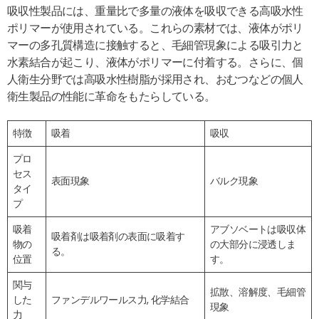
吸収性製品には、重量比で多量の液体を吸収できる高吸水性
ポリマーが使用されている。これらの素材では、液体がポリ
マーの多孔質構造に接触すると、毛細管現象による吸引力と
水素結合が起こり、液体がポリマーに付着する。さらに、個
人衛生分野では高吸水性樹脂が採用され、おむつなどの個人
衛生製品の性能に革命をもたらしている。
特徴
吸着
吸収
プロ
セス
表面現象
バルク現象
タイ
プ
吸着
アブソベートは吸収体
吸着剤は吸着剤の表面に吸着す
物の
の大部分に浸透しま
る。
位置
す。
関与
拡散、溶解度、毛細管
した
ファンデルワールス力, 化学結合
現象
力