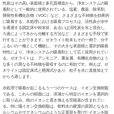
性炭はその高い表面積と多孔質構造から、浄水システムの吸
着剤として一般的に使用されている。塩素、農薬、除草剤、
揮発性有機化合物（VOC）など、さまざまな不純物を効果的
に吸着する。水処理における吸着プロセスは、活性炭が水中
を通過する固定床や粉末状、あるいは活性炭を水と混合し、
ろ過によって水から分離する方法など、さまざまな手段で実
行することができます。ゼオライト粉末もその一例で、分子
ふるいの一種として機能し、その大きな表面積と選択的吸着
特性により、浄水システムの吸着剤として広く採用されてい
る。ゼオライトは、アンモニア、重金属、有機化合物のよう
な多くの異なる不純物を吸収するのに有効です。例えば、ゼ
オライトは固定床式と懸濁式があり、粒子を水に直接加えて
からろ過します。
水処理で吸着が起こるもう一つのケースは、イオン交換樹脂
である。これらの樹脂には、溶液から特定のイオンを選択的
に取り込み、他のイオンと置き換える官能基が含まれてい
る。特に陽イオン交換樹脂は、飲料水の硬度の原因となるカ
ルシウムやマグネシウムのような正電荷を帯びたイオンを除