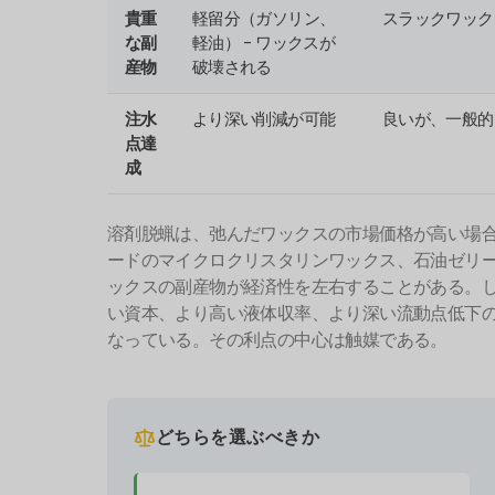
貴重
軽留分（ガソリン、
スラックワック
な副
軽油） - ワックスが
産物
破壊される
注水
より深い削減が可能
良いが、一般的
点達
成
溶剤脱蝋は、弛んだワックスの市場価格が高い場
ードのマイクロクリスタリンワックス、石油ゼリ
ックスの副産物が経済性を左右することがある。
い資本、より高い液体収率、より深い流動点低下
なっている。その利点の中心は触媒である。
どちらを選ぶべきか