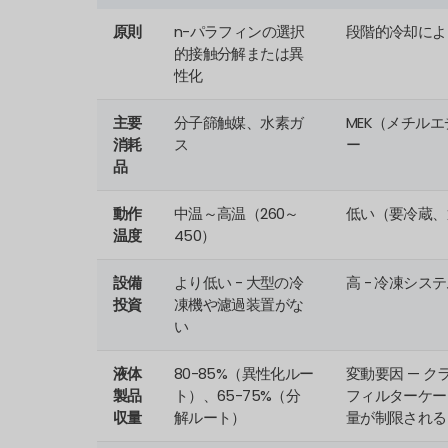
原則
n-パラフィンの選択
段階的冷却によ
的接触分解または異
性化
主要
分子篩触媒、水素ガ
MEK（メチル
消耗
ス
ー
品
動作
中温～高温（260～
低い（要冷蔵、通
温度
450）
設備
より低い - 大型の冷
高 - 冷凍シ
投資
凍機や濾過装置がな
い
液体
80-85%（異性化ルー
変動要因 — 
製品
ト）、65-75%（分
フィルターケー
収量
解ルート）
量が制限される