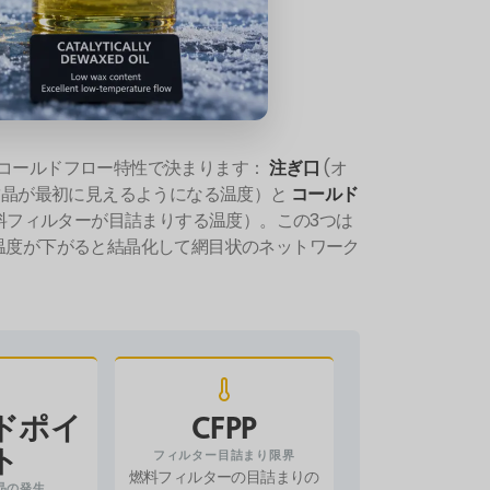
のコールドフロー特性で決まります：
注ぎ口
(オ
結晶が最初に見えるようになる温度）と
コールド
料フィルターが目詰まりする温度）。この3つは
温度が下がると結晶化して網目状のネットワーク
ドポイ
CFPP
ト
フィルター目詰まり限界
燃料フィルターの目詰まりの
晶の発生