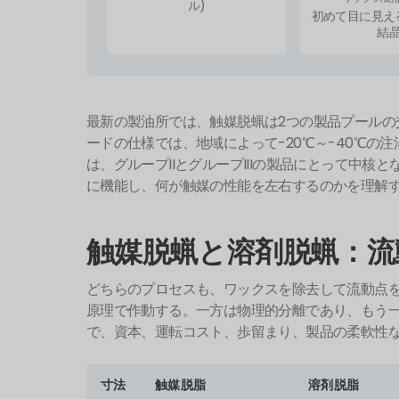
ル)
初めて目に見え
結
最新の製油所では、触媒脱蝋は2つの製品プール
ードの仕様では、地域によって-20℃～-40℃の
は、グループIIとグループIIIの製品にとって中
に機能し、何が触媒の性能を左右するのかを理解
触媒脱蝋と溶剤脱蝋：流
どちらのプロセスも、ワックスを除去して流動点
原理で作動する。一方は物理的分離であり、もう
で、資本、運転コスト、歩留まり、製品の柔軟性
寸法
触媒脱脂
溶剤脱脂