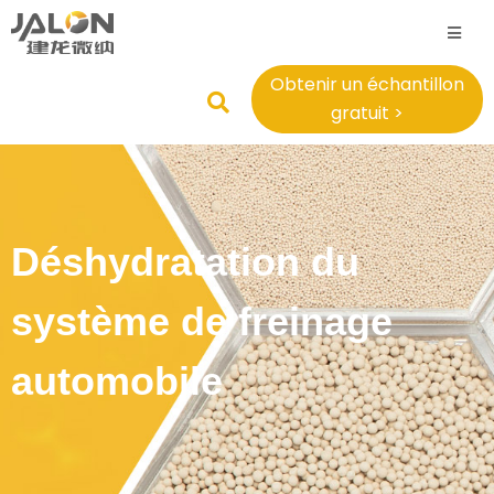
Obtenir un échantillon
gratuit >
Déshydratation du
système de freinage
automobile