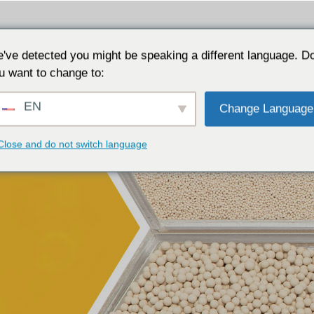
ns
Pourquoi JALON
Ressources
A propos de
've detected you might be speaking a different language. D
u want to change to:
EN
Change Language
Close and do not switch language