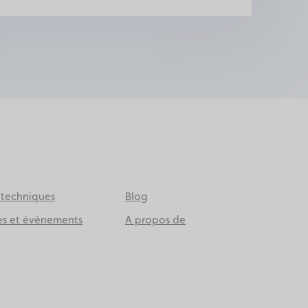
 techniques
Blog
es et événements
A propos de