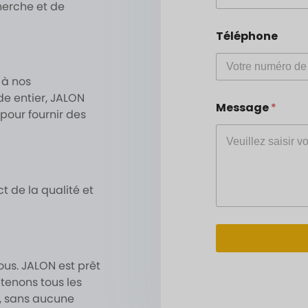
erche et de
Téléphone
 à nos
*
e entier, JALON
Message
*
N
pour fournir des
o
m
*
E
-
m
ct de la qualité et
a
i
l
ous. JALON est prêt
utenons tous les
s, sans aucune