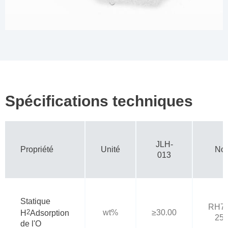
Spécifications techniques
JLH-
Propriété
Unité
Not
013
Statique
RH7
2
wt%
≥30.00
H
Adsorption
25
de l'O