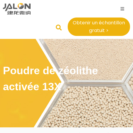
Obtenir un échantillon
gratuit >
Poudre de zéolithe
activée 13X