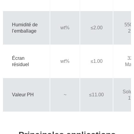
Humidité de
550
wt%
≤2.00
l'emballage
2h
Écran
32
wt%
≤1.00
résiduel
Mail
Solut
Valeur PH
~
≤11.00
1