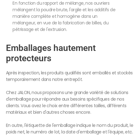
En fonction du rapport de mélange, nos ouvriers
Nou
mélangent la poudre brute, l'argile et les additifs de
add
manière complète et homogène dans un
trè
mélangeur, en vue de la fabrication de billes, du
gar
pétrissage et de l'extrusion.
den
Emballages hautement
protecteurs
Après inspection, les produits qualifiés sont emballés et stockés
temporairement dans notre entrepôt.
Chez JALON, nous proposons une grande variété de solutions
d'emballage pour répondre aux besoins spécifiques de nos
clients. Vous avez le choix entre différentes tailles, différents
matériaux et bien d'autres choses encore.
En outre, l'étiquette de l'emballage indique le nom du produit, le
poids net, le numéro de lot, la date d'emballage et l'équipe, etc.