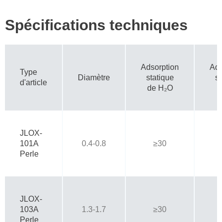
Spécifications techniques
Adsorption
Ads
Type
Diamètre
statique
st
d'article
de H₂O
JLOX-
101A
0.4-0.8
≥30
Perle
JLOX-
103A
1.3-1.7
≥30
Perle