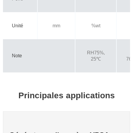
Unité
mm
%wt
RH75%,
Note
25℃
76
Principales applications