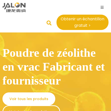
Obtenir un échantillon
gratuit >
Poudre de zéolithe
en vrac Fabricant et
fournisseur
Voir tous les produits