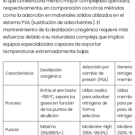
lo que conlleva una menor/mayor complejidad operativa,
respectivamente, en comparación con otros métodos
como la adsorción en materiales sólidos utilizados en el
sistema PSA (sustitución de adsorbentes). El
mantenimiento de la destilación criogénica requiere más
esfuerzos debido a su naturaleza compleja, que implica
equipos especializados capaces de soportar
temperaturas extremadamente bajas.
Adsorción por
Generac
Destilación
Característica
cambio de
nitrógen
criogénica
presión (PSA)
membra
Enfría el aire hasta
Utiliza zeolita
Utiliza
-196°C, separa los
para adsorber
membra
Proceso
gases en función
nitrógeno de
para perm
de los puntos de
forma
paso del
ebullición
selectiva
nitrógen
Máximo
Moderate-High
Moderad
Pureza
(99,999%+)
(95%-99.9%)
(90%-99