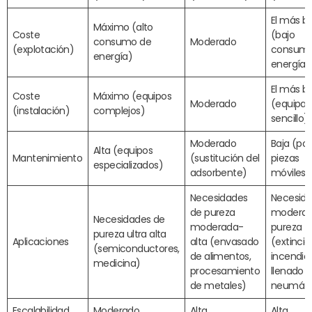
El más b
Máximo (alto
Coste
(bajo
consumo de
Moderado
(explotación)
consumo
energía)
energía)
El más b
Coste
Máximo (equipos
Moderado
(equipa
(instalación)
complejos)
sencillo)
Moderado
Baja (po
Alta (equipos
Mantenimiento
(sustitución del
piezas
especializados)
adsorbente)
móviles)
Necesidades
Necesid
de pureza
moderad
Necesidades de
moderada-
pureza
pureza ultra alta
Aplicaciones
alta (envasado
(extinció
(semiconductores,
de alimentos,
incendios
medicina)
procesamiento
llenado 
de metales)
neumáti
Escalabilidad
Moderado
Alta
Alta