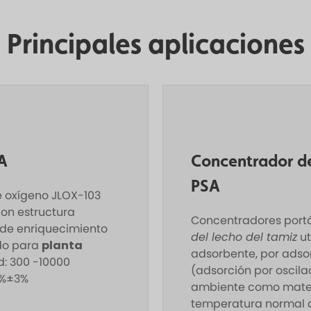
Principales aplicaciones
A
Concentrador de
PSA
e oxígeno JLOX-103
con estructura
Concentradores portá
 de enriquecimiento
del lecho del tamiz
ut
ado para
planta
adsorbente, por adsor
: 300 -10000
(adsorción por oscilac
3%±3%
ambiente como materi
temperatura normal de