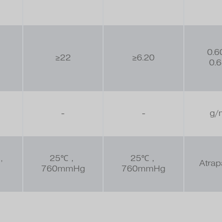
0.6
≥22
≥6.20
0.
-
-
g/
,
25℃，
25℃，
Atra
760mmHg
760mmHg