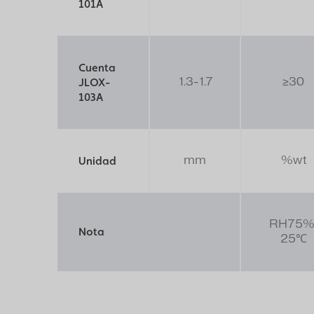
101A
Cuenta
1.3-1.7
≥30
JLOX-
103A
mm
%wt
Unidad
RH75%
Nota
25℃