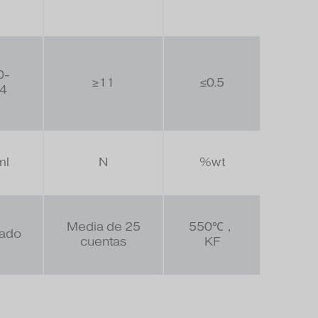
0-
≥11
≤0.5
64
ml
N
%wt
Media de 25
550℃，
pado
cuentas
KF