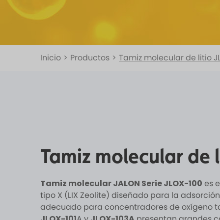
Inicio
>
Productos
>
Tamiz molecular de litio 
Tamiz molecular de 
Tamiz molecular JALON Serie JLOX-100
es e
tipo X (LIX Zeolite) diseñado para la adsorción
adecuado para concentradores de oxígeno tan
JLOX-101
A y
JLOX-103A
presentan grandes c