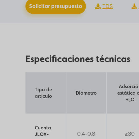
TDS
Solicitar presupuesto
Especificaciones técnicas
Adsorció
Tipo de
Diámetro
estática 
artículo
H₂O
Cuenta
0.4-0.8
≥30
JLOX-