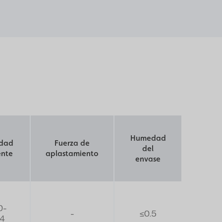
Humedad
idad
Fuerza de
del
ente
aplastamiento
envase
0-
-
≤0.5
64