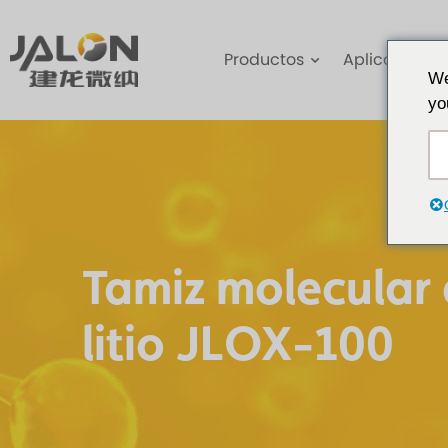
Productos
Aplicaciones
We
yo
Tamiz molecular
litio JLOX-100