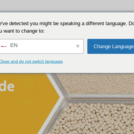
Por qué JALON
Recursos
Acerca de
Co
've detected you might be speaking a different language. D
u want to change to:
EN
Change Language
Close and do not switch language
 de