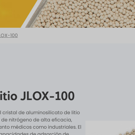
JLOX-100
litio JLOX-100
l cristal de aluminosilicato de litio
 de nitrógeno de alta eficacia,
to médicos como industriales. El
apacidades de adsorción de