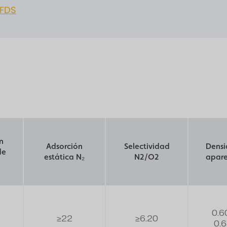
FDS
n
Adsorción
Selectividad
Dens
de
estática N₂
N2/O2
apar
0.6
≥22
≥6.20
0.