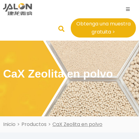
Obtenga una muestra
gratuita >
CaX Zeolita en polvo
Inicio
>
Productos
>
CaX Zeolita en polvo