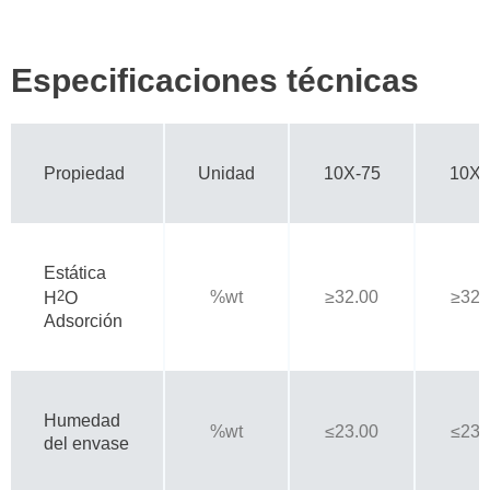
Especificaciones técnicas
Propiedad
Unidad
10X-75
10X-
Estática
2
%wt
≥32.00
≥32.
H
O
Adsorción
Humedad
%wt
≤23.00
≤23.
del envase