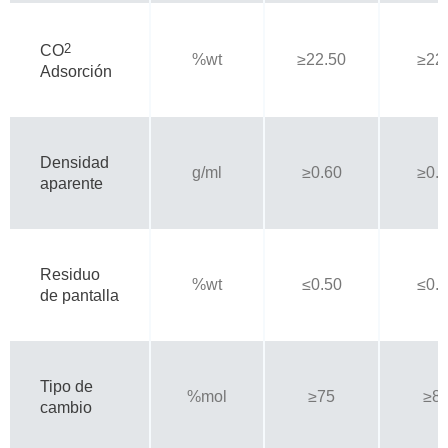
2
CO
%wt
≥22.50
≥22
Adsorción
Densidad
g/ml
≥0.60
≥0.
aparente
Residuo
%wt
≤0.50
≤0.
de pantalla
Tipo de
%mol
≥75
≥8
cambio