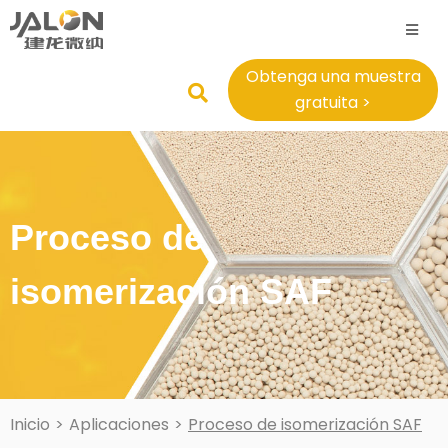
Obtenga una muestra
gratuita >
Proceso de
isomerización SAF
Inicio
>
Aplicaciones
>
Proceso de isomerización SAF