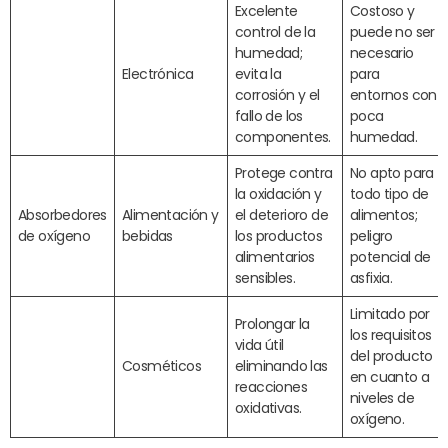
Excelente
Costoso y
control de la
puede no ser
humedad;
necesario
Electrónica
evita la
para
corrosión y el
entornos con
fallo de los
poca
componentes.
humedad.
Protege contra
No apto para
la oxidación y
todo tipo de
Absorbedores
Alimentación y
el deterioro de
alimentos;
de oxígeno
bebidas
los productos
peligro
alimentarios
potencial de
sensibles.
asfixia.
Limitado por
Prolongar la
los requisitos
vida útil
del producto
Cosméticos
eliminando las
en cuanto a
reacciones
niveles de
oxidativas.
oxígeno.