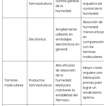
control general
farmacéuticos
requisitos de
de la
control de la
humedad.
humedad.
Absorción de
humedad
Ampliamente
menos eficaz
utilizado en
en
Electrónica
embalajes
comparación
electrónicos en
con los
general.
tamices
moleculares.
Alta eficacia
Mayor coste;
de absorción
requiere una
de la
fabricación
Tamices
Productos
humedad;
precisa para
moleculares
farmacéuticos
ideal para
lograr un
mantener la
rendimiento
estabilidad del
óptimo.
fármaco.