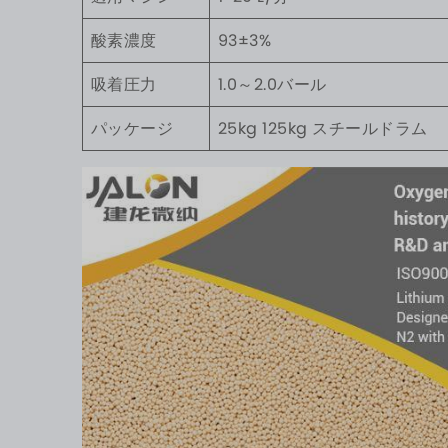
酸素濃度
93±3%
吸着圧力
1.0～2.0バール
パッケージ
25kg 125kg スチールドラム