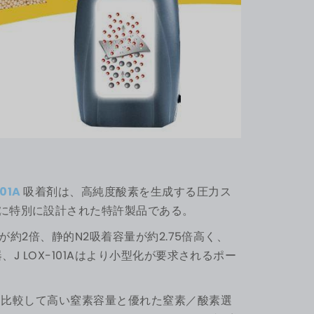
501A
吸着剤は、高純度酸素を生成する圧力ス
に特別に設計された特許製品である。
選択率が約2倍、静的N2吸着容量が約2.75倍高く、
縮器、J LOX-101Aはより小型化が要求されるポー
同等品と比較して高い窒素容量と優れた窒素／酸素選