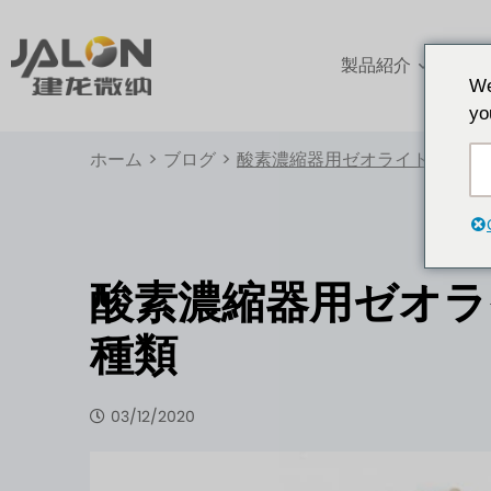
製品紹介
アプ
We
yo
ホーム
>
ブログ
>
酸素濃縮器用ゼオライト分子ふ
酸素濃縮器用ゼオラ
種類
03/12/2020