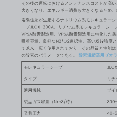
その後の運転におけるメンテナンスコストが高い
大きくなり、エネルギー消費も大きくなるため、
洛陽佳龙が生産するナトリウム系モレキュラーシー
ーブJLOX-200A、リチウム系モレキュラーシーブ
VPSA酸素製造用、VPSA酸素製造用に特化した
吸着容量、良好なN2/O2選択性、高い粉砕強度と
て以来、広く使用されており、その品質と性能は
の酸素のパラメータである。
酸素濃縮器用ゼオ
モレキュラーシーブ
JLOX
タイプ
リチ
適用機械
ブイ
製品ガス容量（Nm3/時）
300
吸着圧力
40~