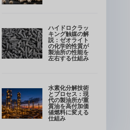
ハイドロクラッ
キング触媒の解
説：ゼオライト
の化学的性質が
製油所の性能を
左右する仕組み
水素化分解技術
とプロセス：現
代の製油所が重
質油を高付加価
値燃料に変える
仕組み