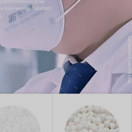
s personnalisées pour
ce à un service constant
.
Défilement vers le