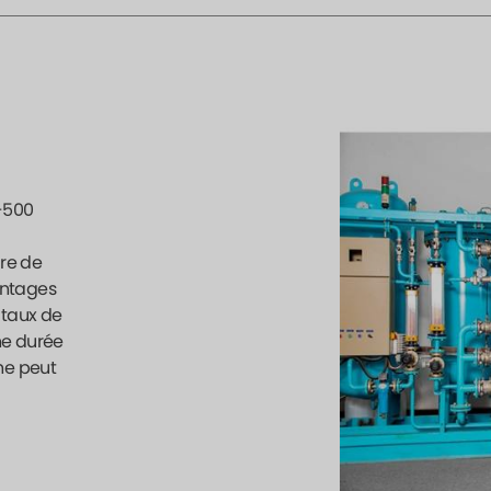
X-500
re de
antages
 taux de
ne durée
ène peut