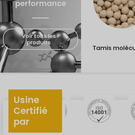
performance
Voir tous les
produits
Tamis molécu
Usine
Certifié
par