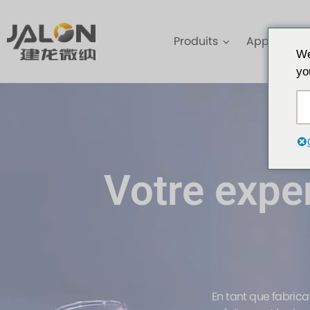
Produits
Applicatio
We
yo
Votre exper
En tant que fabric