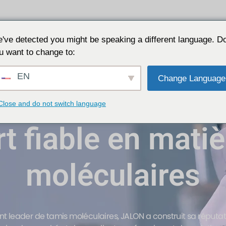
ns
Pourquoi JALON
Ressources
A propos de
've detected you might be speaking a different language. D
u want to change to:
EN
Change Language
Code de stock : 688357
Close and do not switch language
t fiable en mati
moléculaires
ant leader de tamis moléculaires, JALON a construit sa réput