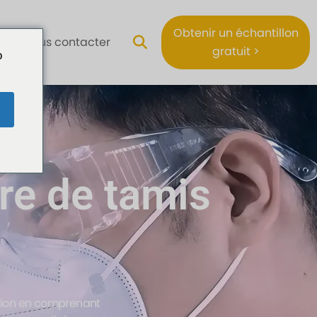
Obtenir un échantillon
Nous contacter
gratuit >
o
ère de tamis
ation en comprenant