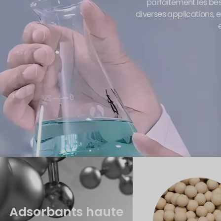
parfaitement les bes
diverses applications, 
Adsorbants haute