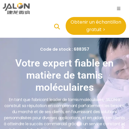
Obtenir un échantillon
gratuit >
Code de stock : 688357
Votre expert fiable en
matière de tamis
moléculaires
En tant que fabricant leader de tamis moléculaires, JALON a
construit sa réputation en comprenant parfaitement les besoins
du marché et de ses clients, en fournissant des solutions
personnalisées pour diverses applications, et en aidant ses clients
à atteindre le succès commercial grâce à un service constant et