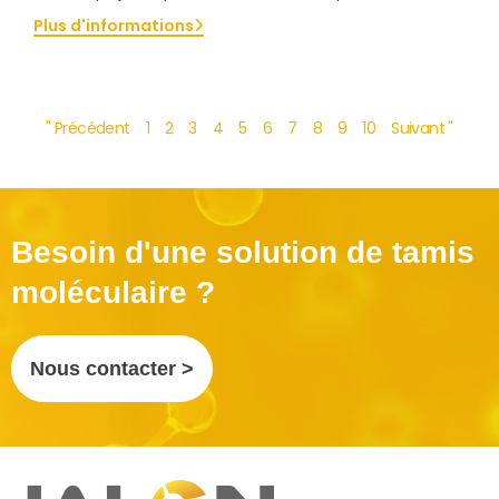
Plus d'informations
" Précédent
1
2
3
4
5
6
7
8
9
10
Suivant "
Besoin d'une solution de tamis
moléculaire ?
Nous contacter >