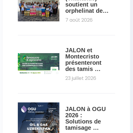
soutient un 
orphelinat de 
Pattaya dans le 
7 août 2026
cadre d'une 
initiative de 
RSE
JALON et 
Montecristo 
présenteront 
des tamis 
moléculaires 
23 juillet 2026
destinés à la 
déshydratation 
de l'éthanol 
lors du salon 
Fenasucro 
JALON à OGU 
2026
2026 : 
Solutions de 
tamisage 