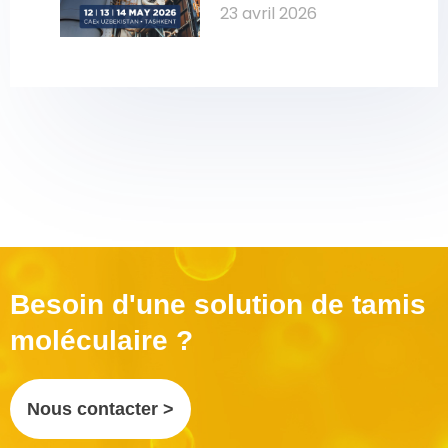
moléculaire 
23 avril 2026
pour le pétrole 
et le gaz
Besoin d'une solution de tamis
moléculaire ?
Nous contacter >