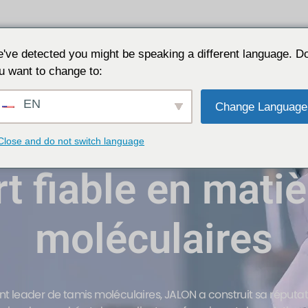
ns
Pourquoi JALON
Ressources
A propos de
've detected you might be speaking a different language. D
u want to change to:
EN
Change Language
Code de stock : 688357
Close and do not switch language
t fiable en mati
moléculaires
ant leader de tamis moléculaires, JALON a construit sa réput