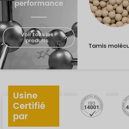
performance
Voir tous les
produits
Tamis molécu
Usine
Certifié
par