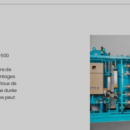
X-500
re de
antages
 taux de
ne durée
ène peut