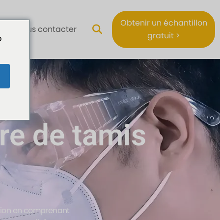
Obtenir un échantillon
Nous contacter
gratuit >
o
ère de tamis
ation en comprenant