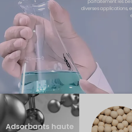
parfaitement les bes
diverses applications, 
Adsorbants haute