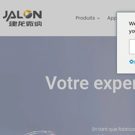
Produits
Applicatio
We
yo
Votre exper
En tant que fabric