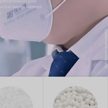
s personnalisées pour
ce à un service constant
.
Défilement vers le