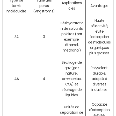
Type de
Taille des
Applications
tamis
pores
Avantages
clés
moléculaire
(Angstroms)
Haute
Déshydratatio
sélectivité,
n de solvants
évite
polaires (par
3A
3
l'adsorption
exemple,
de molécules
éthanol,
organiques
méthanol)
plus grosses
Séchage de
gaz (gaz
Polyvalent,
naturel,
durable,
4A
4
ammoniac,
adapté à
CO₂) et
diverses
séchage de
industries
liquides
Capacité
Unités de
d'adsorption
séparation de
élevée,