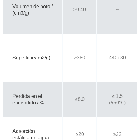
Volumen de poro /
≥0.40
~
(cm3/g)
Superficie/(m2/g)
≥380
440±30
Pérdida en el
≤ 1.5
≤8.0
encendido / %
(550℃)
Adsorción
≥20
≥22
estática de agua