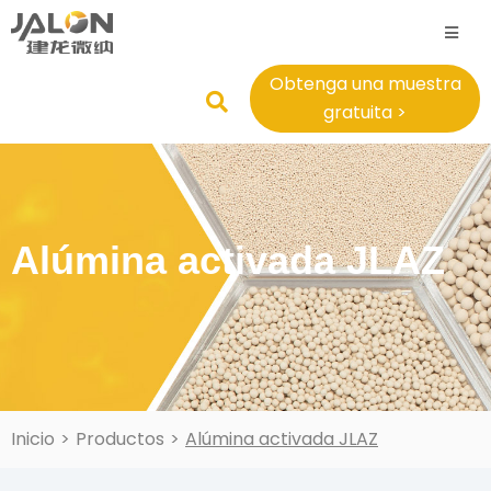
Obtenga una muestra
gratuita >
Alúmina activada JLAZ
Inicio
>
Productos
>
Alúmina activada JLAZ