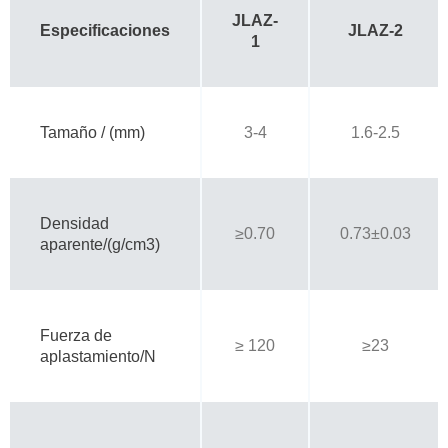
JLAZ
-
Especifi
caciones
J
LAZ
-2
1
Tamaño / (mm)
3-4
1.6-2.5
Densidad
≥0.70
0.73±0.03
aparente/(g/cm3)
Fuerza de
≥ 120
≥23
aplastamiento/N