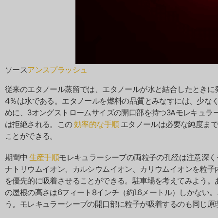
ソース
アンスプラッシュ
従来のエタノール蒸留では、エタノールが水と結合したときに
4％は水である。エタノールを燃料の品質とみなすには、少なく
めに、3オングストロームサイズの開口部を持つ3Aモレキュラ
は拒絶される。この
効率的な手順
エタノールは必要な純度まで
ことができる。
期間中
生産手順
モレキュラーシーブの両粒子の孔径は注意深く
ナトリウムイオン、カルシウムイオン、カリウムイオンを粒子
を優先的に吸着させることができる。駐車場を考えてみよう。あ
の屋根の高さは6フィート8インチ（約1.6メートル）しかな
う。モレキュラーシーブの開口部に粒子が吸着するのも同じ原