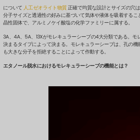
について
人工ゼオライト物質
正確で均質な設計とサイズの穴は
分子サイズと透過性の好みに基づいて気体や液体を吸着するこ
晶性固体で、アルミノケイ酸塩の化学ファミリーに属する。
3A、4A、5A、13Xがモレキュラーシーブの4大分類である
決まるタイプによって決まる。モレキュラーシーブは、孔の機
も大きな分子を拒絶することによって作動する。
エタノール脱水におけるモレキュラーシーブの機能とは？