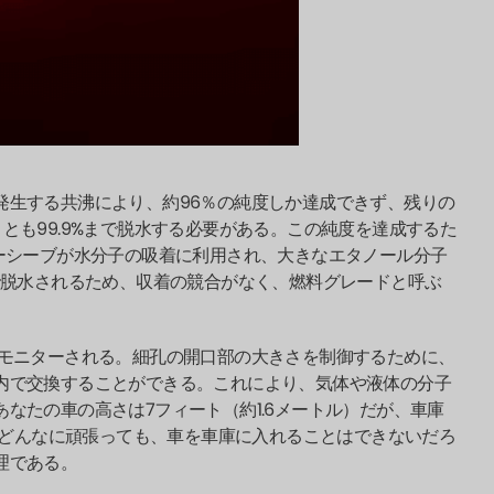
発生する共沸により、約96％の純度しか達成できず、残りの
とも99.9%まで脱水する必要がある。この純度を達成するた
ーシーブが水分子の吸着に利用され、大きなエタノール分子
脱水されるため、収着の競合がなく、燃料グレードと呼ぶ
モニターされる。細孔の開口部の大きさを制御するために、
内で交換することができる。これにより、気体や液体の分子
なたの車の高さは7フィート（約1.6メートル）だが、車庫
い。どんなに頑張っても、車を車庫に入れることはできないだろ
理である。