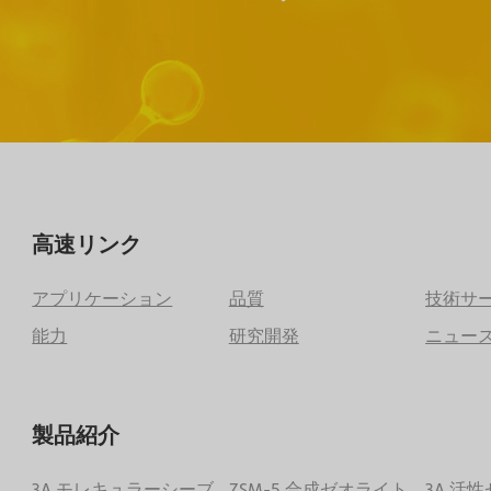
高速リンク
アプリケーション
品質
技術サ
能力
研究開発
ニュー
製品紹介
3A モレキュラーシーブ
ZSM-5 合成ゼオライト
3A 活