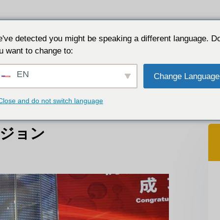
リケーション
なぜJALONなのか
リソース
につ
've detected you might be speaking a different language. D
u want to change to:
ョン
EN
Change Language
Close and do not switch language
ージョン