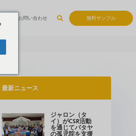
いて
お問い合わせ
無料サンプル
o
最新ニュース
ジャロン（タ
イ）がCSR活動
を通じてパタヤ
の孤児院を支援