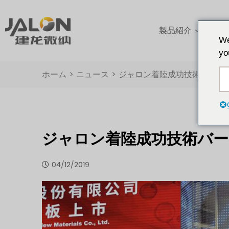
製品紹介
アプ
We
yo
ホーム
>
ニュース
>
ジャロン着陸成功技術バージ
ジャロン着陸成功技術バ
04/12/2019