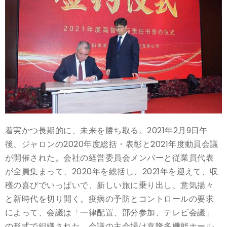
着実かつ長期的に、未来を勝ち取る。2021年2月9日午
後、ジャロンの2020年度総括・表彰と2021年度動員会議
が開催された。会社の経営委員会メンバーと従業員代表
が全員集まって、2020年を総括し、2021年を迎えて、収
穫の喜びでいっぱいで、新しい旅に乗り出し、意気揚々
と新時代を切り開く。疫病の予防とコントロールの要求
によって、会議は「一律配置、部分参加、テレビ会議」
の形式で組織された。会議の主会場は嘉隆多機能ホール