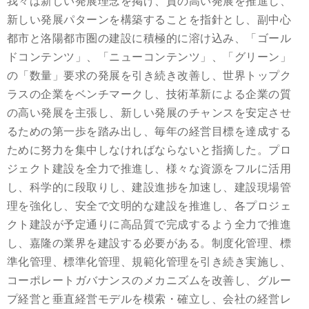
我々は新しい発展理念を掲げ、質の高い発展を推進し、
新しい発展パターンを構築することを指針とし、副中心
都市と洛陽都市圏の建設に積極的に溶け込み、「ゴール
ドコンテンツ」、「ニューコンテンツ」、「グリーン」
の「数量」要求の発展を引き続き改善し、世界トップク
ラスの企業をベンチマークし、技術革新による企業の質
の高い発展を主張し、新しい発展のチャンスを安定させ
るための第一歩を踏み出し、毎年の経営目標を達成する
ために努力を集中しなければならないと指摘した。プロ
ジェクト建設を全力で推進し、様々な資源をフルに活用
し、科学的に段取りし、建設進捗を加速し、建設現場管
理を強化し、安全で文明的な建設を推進し、各プロジェ
クト建設が予定通りに高品質で完成するよう全力で推進
し、嘉隆の業界を建設する必要がある。制度化管理、標
準化管理、標準化管理、規範化管理を引き続き実施し、
コーポレートガバナンスのメカニズムを改善し、グルー
プ経営と垂直経営モデルを模索・確立し、会社の経営レ