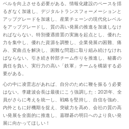
ベルを向上させる必要がある。情報化建設のペースを揺
るぎなく加速し、デジタルトランスフォーメーションと
アップグレードを加速し、産業チェーンの現代化レベル
をアップグレードし、質の高い発展の推進を加速しなけ
ればならない。特別優遇措置の実施を起点とし、優れた
力を集中し、優れた資源を調整し、企業発展の困難、痛
み、変曲点を解決し、困難な問題に取り組み続けなけれ
ばならない。引き続き幹部チーム作りを推進し、秘書の
責任を負い、実行力の高い「鉄軍」チームを構築する必
要がある。
心の中に凌雲志があれば、自分のために鞭を振るう必要
はない。李建波会長は最後にこう強調した：2021年、全
員がさらに考えを統一し、戦略を堅持し、自信を強め、
内外ともに好機期を捉え、突破力を高め、会社の質の高
い発展を全面的に推進し、嘉聯碁の明日へのより良い発
展に向かってほしい！