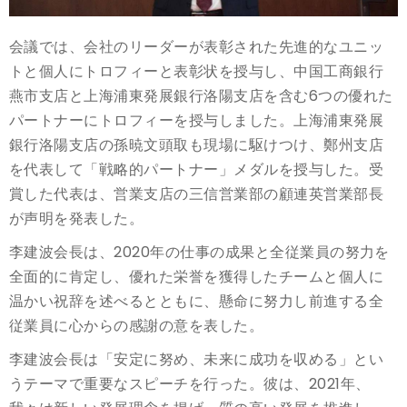
会議では、会社のリーダーが表彰された先進的なユニッ
トと個人にトロフィーと表彰状を授与し、中国工商銀行
燕市支店と上海浦東発展銀行洛陽支店を含む6つの優れた
パートナーにトロフィーを授与しました。上海浦東発展
銀行洛陽支店の孫暁文頭取も現場に駆けつけ、鄭州支店
を代表して「戦略的パートナー」メダルを授与した。受
賞した代表は、営業支店の三信営業部の顧連英営業部長
が声明を発表した。
李建波会長は、2020年の仕事の成果と全従業員の努力を
全面的に肯定し、優れた栄誉を獲得したチームと個人に
温かい祝辞を述べるとともに、懸命に努力し前進する全
従業員に心からの感謝の意を表した。
李建波会長は「安定に努め、未来に成功を収める」とい
うテーマで重要なスピーチを行った。彼は、2021年、