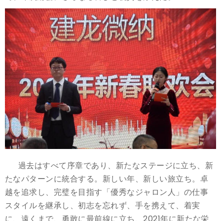
過去はすべて序章であり、新たなステージに立ち、新
たなパターンに統合する。新しい年、新しい旅立ち。卓
越を追求し、完璧を目指す「優秀なジャロン人」の仕事
スタイルを継承し、初志を忘れず、手を携えて、着実
に、遠くまで、勇敢に最前線に立ち、2021年に新たな栄