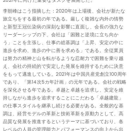
2021年に向けた重要なタスクを展開した。
李朝峰はこう指摘した：2020年は上場後、会社が新たな
旅立ちをする最初の年である。厳しく複雑な内外の情勢
と新型王冠伝染病の深刻な影響に直面し、会長の強力な
リーダーシップの下、会社は「困難と逆境に立ち向か
う」ことを主張し、仕事の総基調は「上昇、安定の中に
進歩を求め、進歩の中に善を求める」である。全従業員
は努力の精神と山を転がるような忍耐力で困難を乗り越
え、会社の持続的で安定した発展を維持するために決意
をもって邁進している。2021年は中国共産党創立100周年
であり、「第14次5カ年計画」の元年である。会社の戦略
を深化させる年である。卓越と卓越を追求し、安定を維
持しながら進歩を追求することにこだわる「卓越建龍」
の仕事スタイルを継承し続ける必要がある。全般的な基
調は、経営モデルの革新と技術革新を原動力として、高
品質な発展を推進するというテーマに基づいており、各
レベルの人員の管理能力とパフォーマンスの向上から出