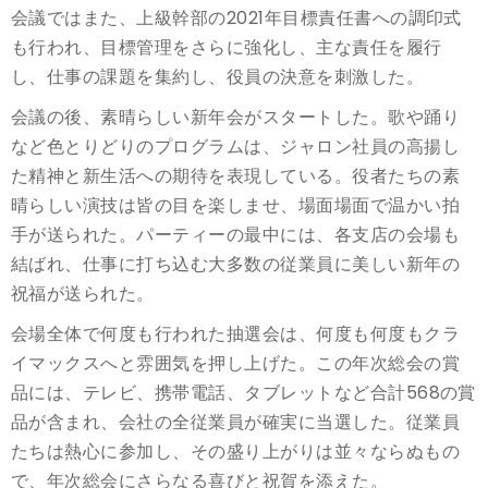
会議ではまた、上級幹部の2021年目標責任書への調印式
も行われ、目標管理をさらに強化し、主な責任を履行
し、仕事の課題を集約し、役員の決意を刺激した。
会議の後、素晴らしい新年会がスタートした。歌や踊り
など色とりどりのプログラムは、ジャロン社員の高揚し
た精神と新生活への期待を表現している。役者たちの素
晴らしい演技は皆の目を楽しませ、場面場面で温かい拍
手が送られた。パーティーの最中には、各支店の会場も
結ばれ、仕事に打ち込む大多数の従業員に美しい新年の
祝福が送られた。
会場全体で何度も行われた抽選会は、何度も何度もクラ
イマックスへと雰囲気を押し上げた。この年次総会の賞
品には、テレビ、携帯電話、タブレットなど合計568の賞
品が含まれ、会社の全従業員が確実に当選した。従業員
たちは熱心に参加し、その盛り上がりは並々ならぬもの
で、年次総会にさらなる喜びと祝賀を添えた。