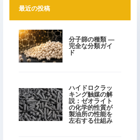
最近の投稿
分子篩の種類 — 
完全な分類ガイ
ド
ハイドロクラッ
キング触媒の解
説：ゼオライト
の化学的性質が
製油所の性能を
左右する仕組み