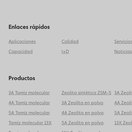
Enlaces rápidos
Aplicaciones
Calidad
Servicio
Capacidad
I+D
Noticias
Productos
3A Tamiz molecular
Zeolita sintética ZSM-5
3A Zeol
4A Tamiz molecular
3A Zeolita en polvo
4A Zeol
5A Tamiz molecular
4A Zeolita en polvo
5A Zeol
Tamiz molecular 13X
5A Zeolita en polvo
13X Zeo