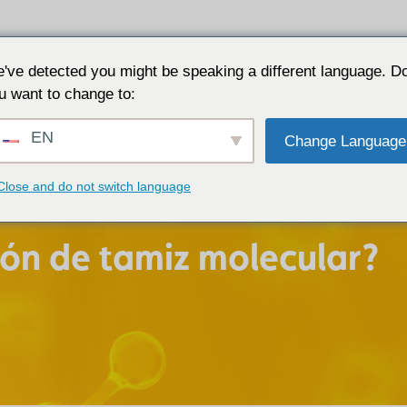
Por qué JALON
Recursos
Acerca de
Co
've detected you might be speaking a different language. D
u want to change to:
EN
Change Language
Close and do not switch language
ión de tamiz molecular?