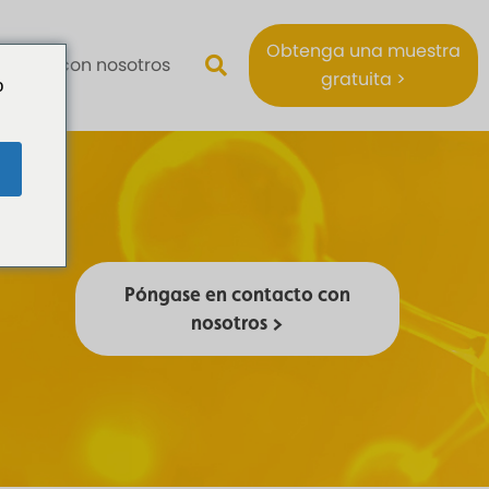
Obtenga una muestra
ntacte con nosotros
gratuita >
o
Póngase en contacto con
nosotros >