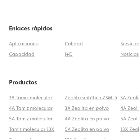
Enlaces rápidos
Aplicaciones
Calidad
Servicio
Capacidad
I+D
Noticias
Productos
3A Tamiz molecular
Zeolita sintética ZSM-5
3A Zeol
4A Tamiz molecular
3A Zeolita en polvo
4A Zeol
5A Tamiz molecular
4A Zeolita en polvo
5A Zeol
Tamiz molecular 13X
5A Zeolita en polvo
13X Zeo