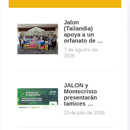
Jalon 
(Tailandia) 
apoya a un 
orfanato de 
Pattaya a 
7 de agosto de 
través de una 
2026
iniciativa de 
responsabilida
d social 
corporativa
JALON y 
Montecristo 
presentarán 
tamices 
moleculares 
23 de julio de 2026
para la 
deshidratación 
del etanol en 