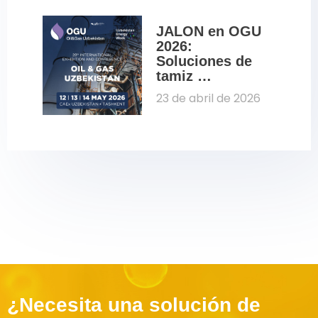
Fenasucro 
2026
JALON en OGU 
2026: 
Soluciones de 
tamiz 
molecular para 
23 de abril de 2026
petróleo y gas
¿Necesita una solución de