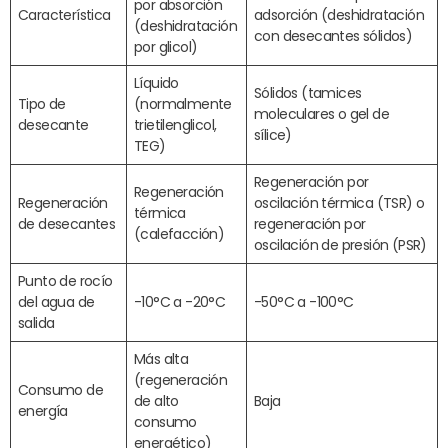
por absorción
Característica
adsorción (deshidratación
(deshidratación
con desecantes sólidos)
por glicol)
Líquido
Sólidos (tamices
Tipo de
(normalmente
moleculares o gel de
desecante
trietilenglicol,
sílice)
TEG)
Regeneración por
Regeneración
Regeneración
oscilación térmica (TSR) o
térmica
de desecantes
regeneración por
(calefacción)
oscilación de presión (PSR)
Punto de rocío
del agua de
-10°C a -20°C
-50°C a -100°C
salida
Más alta
(regeneración
Consumo de
de alto
Baja
energía
consumo
energético)