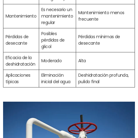
Es necesario un
Mantenimiento menos
Mantenimiento
mantenimiento
frecuente
regular
Posibles
Pérdidas de
Pérdidas mínimas de
pérdidas de
desecante
desecante
glicol
Eficacia de la
Moderado
Alta
deshidratación
Aplicaciones
Eliminación
Deshidratación profunda,
típicas
inicial del agua
pulido final