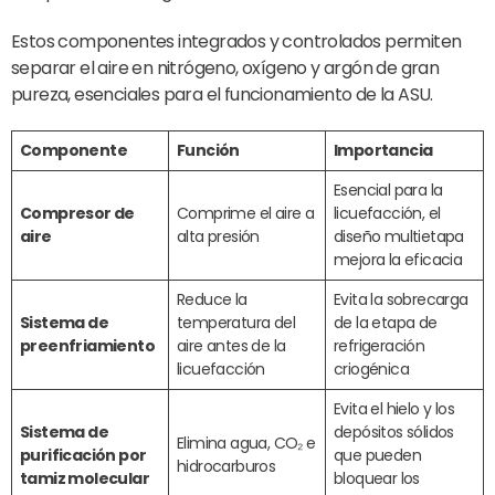
Estos componentes integrados y controlados permiten
separar el aire en nitrógeno, oxígeno y argón de gran
pureza, esenciales para el funcionamiento de la ASU.
Componente
Función
Importancia
Esencial para la
Compresor de
Comprime el aire a
licuefacción, el
aire
alta presión
diseño multietapa
mejora la eficacia
Reduce la
Evita la sobrecarga
Sistema de
temperatura del
de la etapa de
preenfriamiento
aire antes de la
refrigeración
licuefacción
criogénica
Evita el hielo y los
Sistema de
depósitos sólidos
Elimina agua, CO₂ e
purificación por
que pueden
hidrocarburos
tamiz molecular
bloquear los