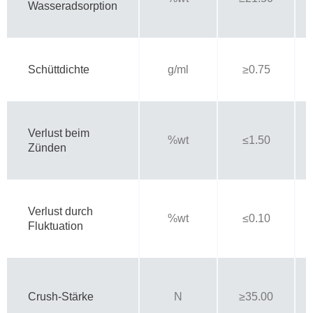
Wasseradsorption
Schüttdichte
g/ml
≥0.75
Verlust beim
%wt
≤1.50
Zünden
Verlust durch
%wt
≤0.10
Fluktuation
Crush-Stärke
N
≥35.00