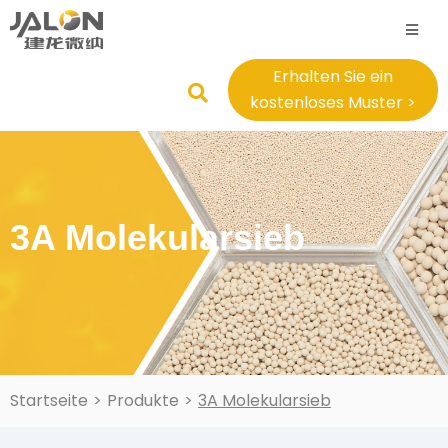
Erhalten Sie ein
kostenloses Muster >
3A Molekularsieb
Startseite
>
Produkte
>
3A Molekularsieb