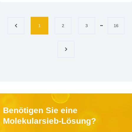
1
2
3
┅
16
Benötigen Sie eine
Molekularsieb-Lösung?