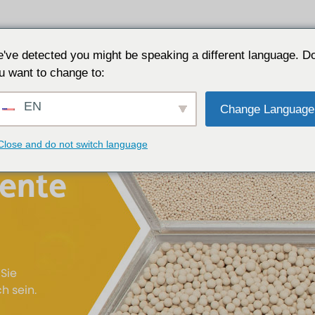
Anwendungen
Warum JALON
Ressource
've detected you might be speaking a different language. D
u want to change to:
EN
Change Language
Close and do not switch language
ente
 Sie
h sein.