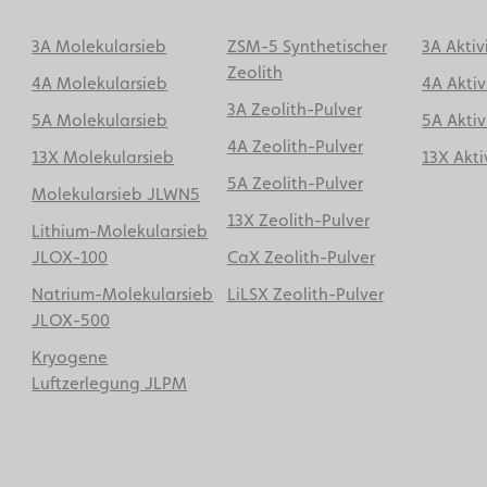
3A Molekularsieb
ZSM-5 Synthetischer
3A Aktiv
Zeolith
4A Molekularsieb
4A Aktiv
3A Zeolith-Pulver
5A Molekularsieb
5A Aktiv
4A Zeolith-Pulver
13X Molekularsieb
13X Akti
5A Zeolith-Pulver
Molekularsieb JLWN5
13X Zeolith-Pulver
Lithium-Molekularsieb
JLOX-100
CaX Zeolith-Pulver
Natrium-Molekularsieb
LiLSX Zeolith-Pulver
JLOX-500
Kryogene
Luftzerlegung JLPM