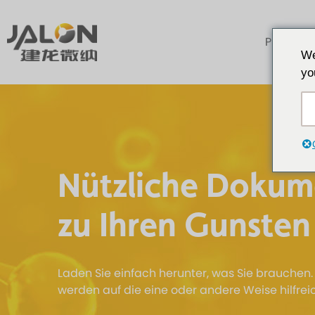
Produkte
We
yo
Nützliche Dokum
zu Ihren Gunsten
Laden Sie einfach herunter, was Sie brauchen.
werden auf die eine oder andere Weise hilfreic