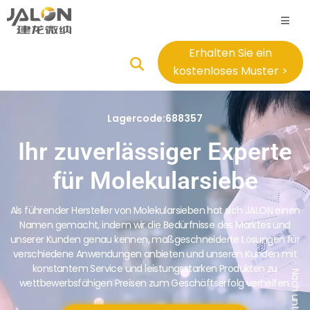
Erhalten Sie ein
kostenloses Muster >
Lagercode:688357
Ihr zuverlässiger Experte
für Molekularsiebe
Als führender Hersteller von Molekularsieben hat sich JALON einen
Namen gemacht, indem wir die Bedürfnisse des Marktes und
unserer Kunden genau kennen, maßgeschneiderte Lösungen für
verschiedene Anwendungen anbieten und unseren Kunden mit
konstantem Service und leistungsstarken Produkten zu
wettbewerbsfähigen Preisen zum Geschäftserfolg verhelfen.