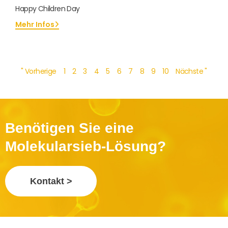
Happy Children Day
Mehr Infos
" Vorherige
1
2
3
4
5
6
7
8
9
10
Nächste "
Benötigen Sie eine
Molekularsieb-Lösung?
Kontakt >