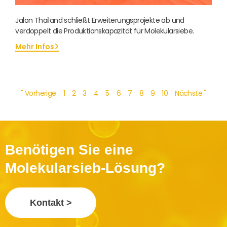
Jalon Thailand schließt Erweiterungsprojekte ab und
verdoppelt die Produktionskapazität für Molekularsiebe.
Mehr Infos
" Vorherige
1
2
3
4
5
6
7
8
9
10
Nächste "
Benötigen Sie eine
Molekularsieb-Lösung?
Kontakt >