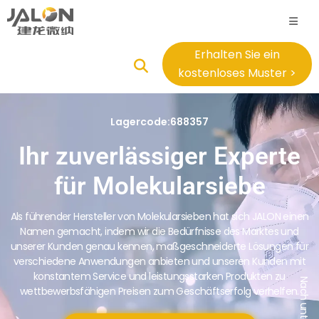
Erhalten Sie ein
kostenloses Muster >
Lagercode:688357
Ihr zuverlässiger Experte
für Molekularsiebe
Als führender Hersteller von Molekularsieben hat sich JALON einen
Namen gemacht, indem wir die Bedürfnisse des Marktes und
unserer Kunden genau kennen, maßgeschneiderte Lösungen für
verschiedene Anwendungen anbieten und unseren Kunden mit
konstantem Service und leistungsstarken Produkten zu
wettbewerbsfähigen Preisen zum Geschäftserfolg verhelfen.