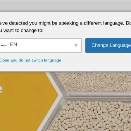
Приложения
Почему JALON
Ресурс
О сайте
've detected you might be speaking a different language. D
u want to change to:
EN
Change Language
Close and do not switch language
е