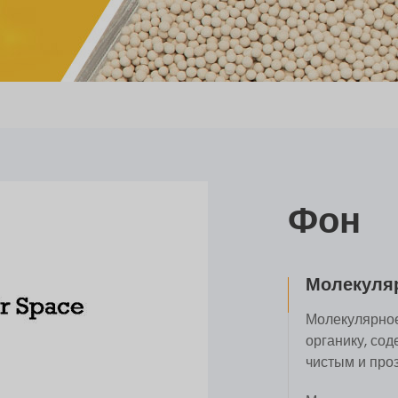
Фон
Молекуляр
Молекулярное
органику, сод
чистым и про