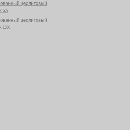
рованный цеолитовый
к 5A
рованный цеолитовый
 13X