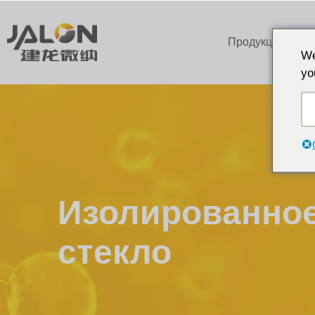
Продукция
We
yo
Изолированно
стекло