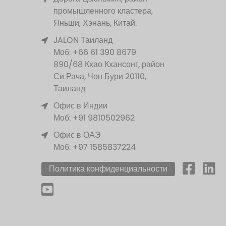
промышленного кластера,
Яньши, Хэнань, Китай.
JALON Таиланд
Моб: +66 61 390 8679
890/68 Кхао Кхансонг, район
Си Рача, Чон Бури 20110,
Таиланд
Офис в Индии
Моб: +91 9810502962
Офис в ОАЭ
Моб: +97 1585837224
Политика конфиденциальности