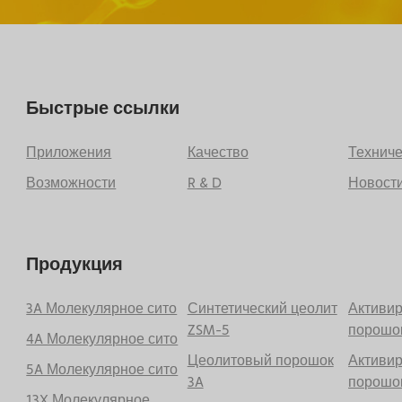
Быстрые ссылки
Приложения
Качество
Технич
Возможности
R & D
Новости
Продукция
3A Молекулярное сито
Синтетический цеолит
Активи
ZSM-5
порошо
4A Молекулярное сито
Цеолитовый порошок
Активи
5A Молекулярное сито
3A
порошо
13X Молекулярное