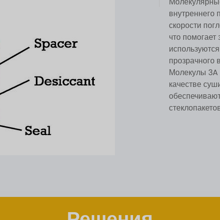
Молекулярные
внутреннего 
скорости пог
что помогает 
используются 
прозрачного 
Молекулы 3A 
качестве суши
обеспечивают
стеклопакетов
Решения