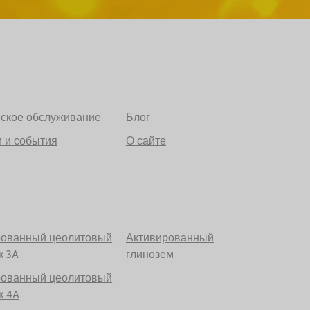
еское обслуживание
Блог
 и события
О сайте
рованный цеолитовый
Активированный
к 3A
глинозем
рованный цеолитовый
к 4A