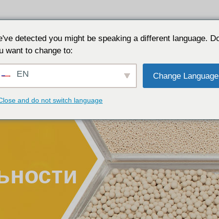
Приложения
Почему JALON
Ресурс
О сайте
've detected you might be speaking a different language. D
u want to change to:
EN
Change Language
Close and do not switch language
ьности