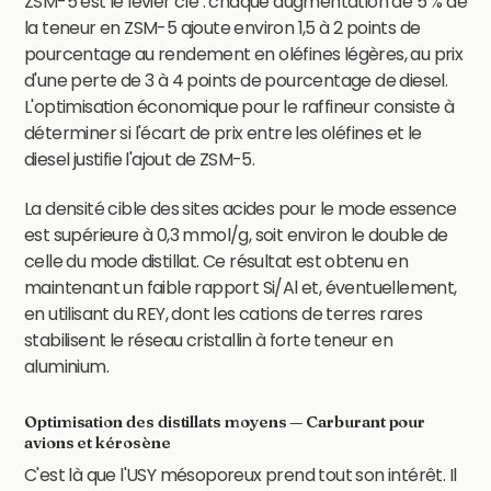
ZSM-5 est le levier clé : chaque augmentation de 5 % de
la teneur en ZSM-5 ajoute environ 1,5 à 2 points de
pourcentage au rendement en oléfines légères, au prix
d'une perte de 3 à 4 points de pourcentage de diesel.
L'optimisation économique pour le raffineur consiste à
déterminer si l'écart de prix entre les oléfines et le
diesel justifie l'ajout de ZSM-5.
La densité cible des sites acides pour le mode essence
est supérieure à 0,3 mmol/g, soit environ le double de
celle du mode distillat. Ce résultat est obtenu en
maintenant un faible rapport Si/Al et, éventuellement,
en utilisant du REY, dont les cations de terres rares
stabilisent le réseau cristallin à forte teneur en
aluminium.
Optimisation des distillats moyens — Carburant pour
avions et kérosène
C'est là que l'USY mésoporeux prend tout son intérêt. Il