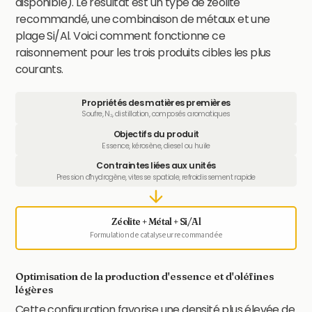
disponible). Le résultat est un type de zéolite
recommandé, une combinaison de métaux et une
plage Si/Al. Voici comment fonctionne ce
raisonnement pour les trois produits cibles les plus
courants.
Propriétés des matières premières
Soufre, N₂, distillation, composés aromatiques
Objectifs du produit
Essence, kérosène, diesel ou huile
Contraintes liées aux unités
Pression d'hydrogène, vitesse spatiale, refroidissement rapide
Zéolite + Métal + Si/Al
Formulation de catalyseur recommandée
Optimisation de la production d'essence et d'oléfines
légères
Cette configuration favorise une densité plus élevée de