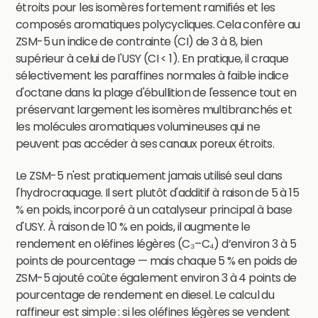
étroits pour les isomères fortement ramifiés et les
composés aromatiques polycycliques. Cela confère au
ZSM-5 un indice de contrainte (CI) de 3 à 8, bien
supérieur à celui de l'USY (CI < 1). En pratique, il craque
sélectivement les paraffines normales à faible indice
d'octane dans la plage d'ébullition de l'essence tout en
préservant largement les isomères multibranchés et
les molécules aromatiques volumineuses qui ne
peuvent pas accéder à ses canaux poreux étroits.
Le ZSM-5 n'est pratiquement jamais utilisé seul dans
l'hydrocraquage. Il sert plutôt d'additif à raison de 5 à 15
% en poids, incorporé à un catalyseur principal à base
d'USY. À raison de 10 % en poids, il augmente le
rendement en oléfines légères (C₃–C₄) d’environ 3 à 5
points de pourcentage — mais chaque 5 % en poids de
ZSM-5 ajouté coûte également environ 3 à 4 points de
pourcentage de rendement en diesel. Le calcul du
raffineur est simple : si les oléfines légères se vendent