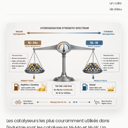
un catalyse
de désulfur
Les catalyseurs les plus couramment utilisés dans
l'industrie sont les catalyseurs Ni-Mo et Ni-W. Un