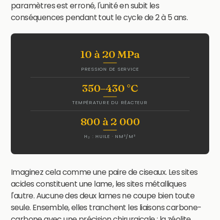
paramètres est erroné, l'unité en subit les
conséquences pendant tout le cycle de 2 à 5 ans.
10 à 20 MPa
PRESSION DE SERVICE
350–430 °C
TEMPÉRATURE DU RÉACTEUR
800 à 2 000
H₂ : HUILE · NM³/M³
Imaginez cela comme une paire de ciseaux. Les sites
acides constituent une lame, les sites métalliques
l'autre. Aucune des deux lames ne coupe bien toute
seule. Ensemble, elles tranchent les liaisons carbone-
carbone avec une précision chirurgicale : la zéolite