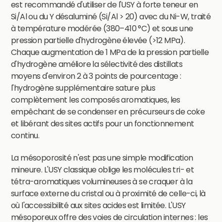
est recommandé d'utiliser de l'USY à forte teneur en
Si/Al ou du Y désaluminé (Si/Al > 20) avec du Ni-W, traité
à température modérée (380–410 °C) et sous une
pression partielle d'hydrogène élevée (>12 MPa).
Chaque augmentation de 1 MPa de la pression partielle
d'hydrogène améliore la sélectivité des distillats
moyens d'environ 2 à 3 points de pourcentage :
l'hydrogène supplémentaire sature plus
complètement les composés aromatiques, les
empêchant de se condenser en précurseurs de coke
et libérant des sites actifs pour un fonctionnement
continu.
La mésoporosité n'est pas une simple modification
mineure. L'USY classique oblige les molécules tri- et
tétra-aromatiques volumineuses à se craquer à la
surface externe du cristal ou à proximité de celle-ci, là
où l'accessibilité aux sites acides est limitée. L'USY
mésoporeux offre des voies de circulation internes : les