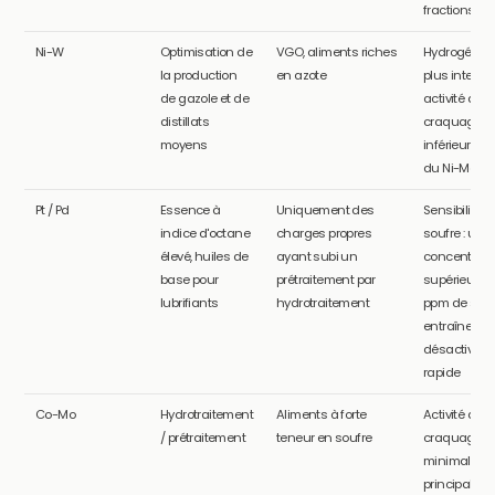
fractions lé
Ni-W
Optimisation de
VGO, aliments riches
Hydrogénat
la production
en azote
plus intense 
de gazole et de
activité de
distillats
craquage
moyens
inférieure à 
du Ni-Mo
Pt / Pd
Essence à
Uniquement des
Sensibilité a
indice d'octane
charges propres
soufre : une
élevé, huiles de
ayant subi un
concentrati
base pour
prétraitement par
supérieure à
lubrifiants
hydrotraitement
ppm de souf
entraîne un
désactivati
rapide
Co-Mo
Hydrotraitement
Aliments à forte
Activité de
/ prétraitement
teneur en soufre
craquage
minimale ;
principalem