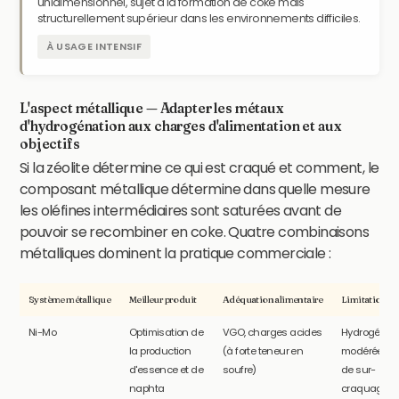
unidimensionnel, sujet à la formation de coke mais
structurellement supérieur dans les environnements difficiles.
À USAGE INTENSIF
L'aspect métallique — Adapter les métaux
d'hydrogénation aux charges d'alimentation et aux
objectifs
Si la zéolite détermine ce qui est craqué et comment, le
composant métallique détermine dans quelle mesure
les oléfines intermédiaires sont saturées avant de
pouvoir se recombiner en coke. Quatre combinaisons
métalliques dominent la pratique commerciale :
Système métallique
Meilleur produit
Adéquation alimentaire
Limitation de 
Ni-Mo
Optimisation de
VGO, charges acides
Hydrogénat
la production
(à forte teneur en
modérée ; r
d'essence et de
soufre)
de sur-
naphta
craquage e