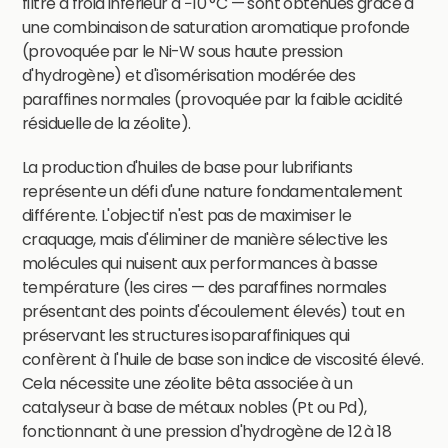
filtre à froid inférieur à −10 °C — sont obtenues grâce à
une combinaison de saturation aromatique profonde
(provoquée par le Ni-W sous haute pression
d'hydrogène) et d'isomérisation modérée des
paraffines normales (provoquée par la faible acidité
résiduelle de la zéolite).
La production d'huiles de base pour lubrifiants
représente un défi d'une nature fondamentalement
différente. L'objectif n'est pas de maximiser le
craquage, mais d'éliminer de manière sélective les
molécules qui nuisent aux performances à basse
température (les cires — des paraffines normales
présentant des points d'écoulement élevés) tout en
préservant les structures isoparaffiniques qui
confèrent à l'huile de base son indice de viscosité élevé.
Cela nécessite une zéolite bêta associée à un
catalyseur à base de métaux nobles (Pt ou Pd),
fonctionnant à une pression d'hydrogène de 12 à 18