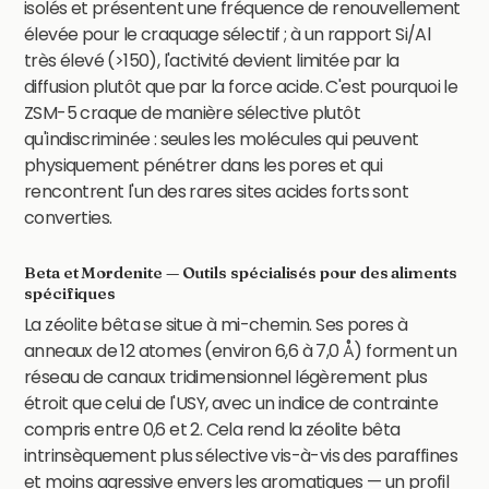
isolés et présentent une fréquence de renouvellement
élevée pour le craquage sélectif ; à un rapport Si/Al
très élevé (>150), l'activité devient limitée par la
diffusion plutôt que par la force acide. C'est pourquoi le
ZSM-5 craque de manière sélective plutôt
qu'indiscriminée : seules les molécules qui peuvent
physiquement pénétrer dans les pores et qui
rencontrent l'un des rares sites acides forts sont
converties.
Beta et Mordenite — Outils spécialisés pour des aliments
spécifiques
La zéolite bêta se situe à mi-chemin. Ses pores à
anneaux de 12 atomes (environ 6,6 à 7,0 Å) forment un
réseau de canaux tridimensionnel légèrement plus
étroit que celui de l'USY, avec un indice de contrainte
compris entre 0,6 et 2. Cela rend la zéolite bêta
intrinsèquement plus sélective vis-à-vis des paraffines
et moins agressive envers les aromatiques — un profil