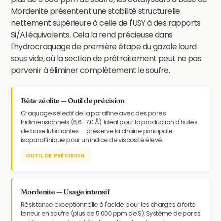
Mordenite présentent une stabilité structurelle
nettement supérieure à celle de l'USY à des rapports
Si/Al équivalents. Cela la rend précieuse dans
l'hydrocraquage de première étape du gazole lourd
sous vide, où la section de prétraitement peut ne pas
parvenir à éliminer complètement le soufre.
Bêta-zéolite — Outil de précision
Craquage sélectif de la paraffine avec des pores
tridimensionnels (6,6–7,0 Å). Idéal pour la production d'huiles
de base lubrifiantes — préserve la chaîne principale
isoparaffinique pour un indice de viscosité élevé.
OUTIL DE PRÉCISION
Mordenite — Usage intensif
Résistance exceptionnelle à l'acide pour les charges à forte
teneur en soufre (plus de 5 000 ppm de S). Système de pores