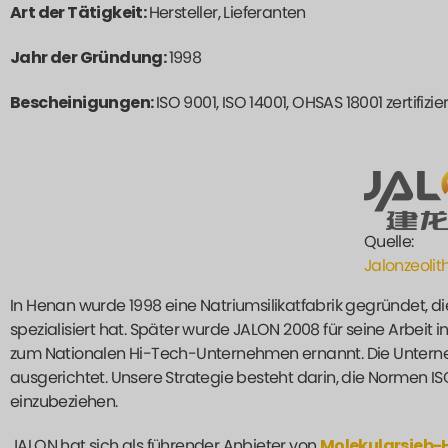
Art der Tätigkeit:
Hersteller, Lieferanten
Jahr der Gründung:
1998
Bescheinigungen:
ISO 9001, ISO 14001, OHSAS 18001 zertifizier
Quelle:
Jalonzeolit
In Henan wurde 1998 eine Natriumsilikatfabrik gegründet, di
spezialisiert hat. Später wurde JALON 2008 für seine Arbei
zum Nationalen Hi-Tech-Unternehmen ernannt. Die Unterneh
ausgerichtet. Unsere Strategie besteht darin, die Normen IS
einzubeziehen.
JALON hat sich als führender Anbieter von
Molekularsieb-H