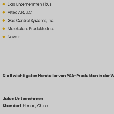
Das Unternehmen Titus
Altec AIR, LLC
Gas Control Systems, Inc.
Molekulare Produkte, Inc.
Novair
Die 6 wichtigsten Hersteller von PSA-Produkten in der W
Jalon Unternehmen
Standort:
Henan
,
China