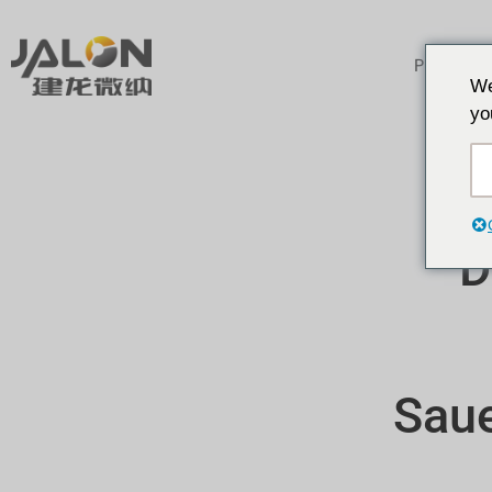
Produkte
We
yo
D
Saue