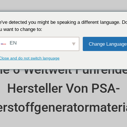
Anwendungen
Warum JALON
Ressource
've detected you might be speaking a different language. D
u want to change to:
EN
Change Language
Close and do not switch language
ie 6 Weltweit Führend
Hersteller Von PSA-
rstoffgeneratormateri