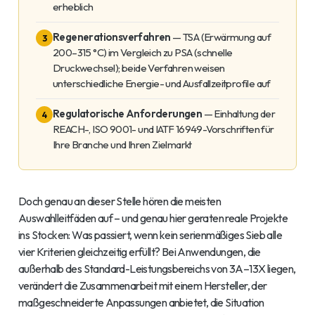
erheblich
Regenerationsverfahren
— TSA (Erwärmung auf
3
200–315 °C) im Vergleich zu PSA (schnelle
Druckwechsel); beide Verfahren weisen
unterschiedliche Energie- und Ausfallzeitprofile auf
Regulatorische Anforderungen
— Einhaltung der
4
REACH-, ISO 9001- und IATF 16949-Vorschriften für
Ihre Branche und Ihren Zielmarkt
Doch genau an dieser Stelle hören die meisten
Auswahlleitfäden auf – und genau hier geraten reale Projekte
ins Stocken: Was passiert, wenn kein serienmäßiges Sieb alle
vier Kriterien gleichzeitig erfüllt? Bei Anwendungen, die
außerhalb des Standard-Leistungsbereichs von 3A–13X liegen,
verändert die Zusammenarbeit mit einem Hersteller, der
maßgeschneiderte Anpassungen anbietet, die Situation