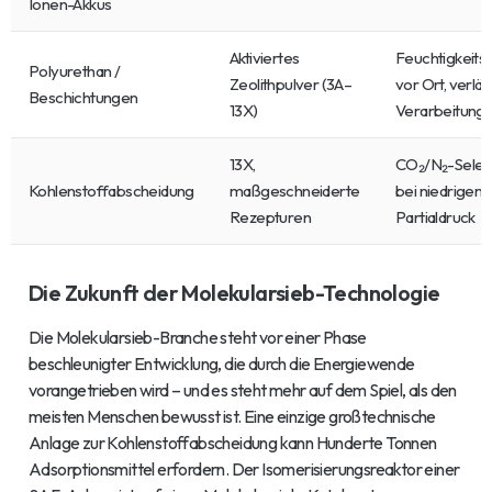
Ionen-Akkus
Aktiviertes
Feuchtigkeits
Polyurethan /
Zeolithpulver (3A–
vor Ort, verlä
Beschichtungen
13X)
Verarbeitungs
13X,
CO₂/N₂-Selekti
Kohlenstoffabscheidung
maßgeschneiderte
bei niedrigem
Rezepturen
Partialdruck
Die Zukunft der Molekularsieb-Technologie
Die Molekularsieb-Branche steht vor einer Phase
beschleunigter Entwicklung, die durch die Energiewende
vorangetrieben wird – und es steht mehr auf dem Spiel, als den
meisten Menschen bewusst ist. Eine einzige großtechnische
Anlage zur Kohlenstoffabscheidung kann Hunderte Tonnen
Adsorptionsmittel erfordern. Der Isomerisierungsreaktor einer