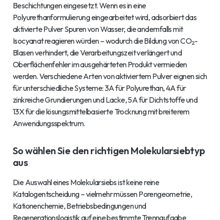
Beschichtungen eingesetzt. Wenn es in eine
Polyurethanformulierung eingearbeitet wird, adsorbiert das
aktivierte Pulver Spuren von Wasser, die andernfalls mit
Isocyanat reagieren würden – wodurch die Bildung von CO₂-
Blasen verhindert, die Verarbeitungszeit verlängert und
Oberflächenfehler im ausgehärteten Produkt vermieden
werden. Verschiedene Arten von aktiviertem Pulver eignen sich
für unterschiedliche Systeme: 3A für Polyurethan, 4A für
zinkreiche Grundierungen und Lacke, 5A für Dichtstoffe und
13X für die lösungsmittelbasierte Trocknung mit breiterem
Anwendungsspektrum.
So wählen Sie den richtigen Molekularsiebtyp
aus
Die Auswahl eines Molekularsiebs ist keine reine
Katalogentscheidung – vielmehr müssen Porengeometrie,
Kationenchemie, Betriebsbedingungen und
Regenerationslogistik auf eine bestimmte Trennaufgabe