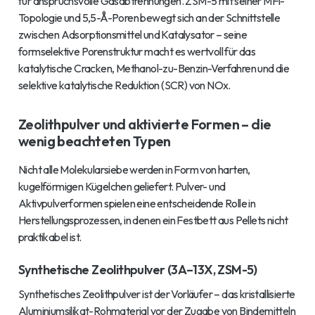
für anspruchsvolle Gasabtrennungen. ZSM-5 mit seiner MFI-
Topologie und 5,5-Å-Poren bewegt sich an der Schnittstelle
zwischen Adsorptionsmittel und Katalysator – seine
formselektive Porenstruktur macht es wertvoll für das
katalytische Cracken, Methanol-zu-Benzin-Verfahren und die
selektive katalytische Reduktion (SCR) von NOx.
Zeolithpulver und aktivierte Formen – die
wenig beachteten Typen
Nicht alle Molekularsiebe werden in Form von harten,
kugelförmigen Kügelchen geliefert. Pulver- und
Aktivpulverformen spielen eine entscheidende Rolle in
Herstellungsprozessen, in denen ein Festbett aus Pellets nicht
praktikabel ist.
Synthetische Zeolithpulver (3A–13X, ZSM-5)
Synthetisches Zeolithpulver ist der Vorläufer – das kristallisierte
Aluminiumsilikat-Rohmaterial vor der Zugabe von Bindemitteln