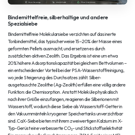
Bindemittelfreie, silberhaltige und andere
Spezialsiebe
Bindemittelfreie Molekularsiebe verzichten auf das inerte
Tonbindemittel, das typischerweise 15–20% der Masse eines
geformten Pellets ausmacht, und ersetzen es durch
zusätzlichen aktiven Zeolith. Das Ergebnis ist eine um etwa
20% höhere Adsorptionskapazität bei gleichem Bettvolumen –
ein entscheidender Vorteil bei der PSA-Wasserstoffreinigung,
wo jede Steigerung des Durchsatzes zählt. Silber-
ausgetauschte Zeolithe (Ag-Zeolith) erfüllen eine völlig andere
Funktion: die Chemisorption. Anstatt Moleküle physikalisch
nach ihrer Größe einzufangen, reagieren die Silberionen mit
Wasserstoff, wodurch diese Siebe als Wasserstoff-Getter in
den Vakuummänteln kryogener Speichertanks unverzichtbar
sind. CaX-Siebe bieten mit ihrem zweiwertigen Kalzium im X-
Typ-Gerüst eine verbesserte CO₂- und Stickstoffselektivität