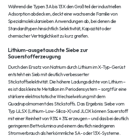
Während die Typen 3A bis 13X den Großteil der industriellen
Adsorption abdecken, deckt eine wachsende Familie von
Spezialmolekularsieben Anwendungen ab, bei denen die
Standardtypen hinsichtlich Selektivität, Kapazität oder
chemischer Verträglichkeit zu kurz greifen.
Lithium-ausgetauschte Siebe zur
Sauerstofferzeugung
Durch den Ersatz von Natrium durch Lithium im X-Typ-Gerüst
entsteht ein Sieb mit deutlich verbesserter
Stickstoffselektivität. Die höhere Ladungsdichte von Lithium –
es ist das kleinste Metallion im Periodensystem – sorgt für eine
stärkere elektrostatische Wechselwirkung mit dem
Quadrupolmoment des Stickstoffs. Das Ergebnis: Siebe vom
Typ LiLSX (Lithium-Low-Silica-X) und JLOX können Sauerstoff
mit einer Reinheit von 93% ± 3% erzeugen – und das bei deutlich
geringeren Bettvolumina und einem deutlich niedrigeren
Stromverbrauch als herkömmliche 5A- oder 13X-Systeme.