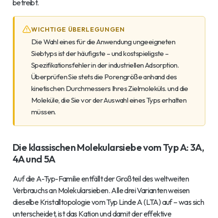
betreibt.
WICHTIGE ÜBERLEGUNGEN
Die Wahl eines für die Anwendung ungeeigneten
Siebtyps ist der häufigste – und kostspieligste –
Spezifikationsfehler in der industriellen Adsorption.
Überprüfen Sie stets die Porengröße anhand des
kinetischen Durchmessers Ihres Zielmoleküls.
und
die
Moleküle, die Sie vor der Auswahl eines Typs erhalten
müssen.
Die klassischen Molekularsiebe vom Typ A: 3A,
4A und 5A
Auf die A-Typ-Familie entfällt der Großteil des weltweiten
Verbrauchs an Molekularsieben. Alle drei Varianten weisen
dieselbe Kristalltopologie vom Typ Linde A (LTA) auf – was sich
unterscheidet, ist das Kation und damit der effektive