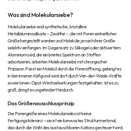
Was sind Molekularsiebe?
Molekularsiebe sind synthetische, kristalline
Metallaluminosilikate – Zeolithe –, die mit Poren einheitlicher
Größe hergestellt werden und Moleküle je nach ihrer Größe
selektiv einfangen. Im Gegensatz zu Silikagel oder aktiviertem
Aluminiumoxid, die ein breites Spektrum an Stoffen
adsorbieren, arbeiten Molekularsiebe mit chirurgischer
Präzision: Passt ein Molekül durch die Porenöffnung, gelangt es
in den inneren Käfig und wird dort durch Van-der-Waals-Kräfte
sowie Ionen-Dipol-Wechselwirkungen festgehalten. Ist es zu
groß, dringt es ungehindert hindurch.
Das Größenausschlussprinzip
Die Porengröße eines Molekularsiebs ist keine
Fertigungstoleranz – sie ist ein bewusstes Strukturmerkmal,
das durch die Wahl des austauschbaren Kations gesteuert wird.