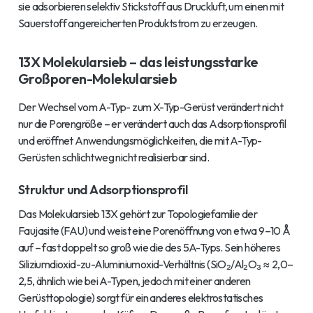
sie adsorbieren selektiv Stickstoff aus Druckluft, um einen mit
Sauerstoff angereicherten Produktstrom zu erzeugen.
13X Molekularsieb – das leistungsstarke
Großporen-Molekularsieb
Der Wechsel vom A-Typ- zum X-Typ-Gerüst verändert nicht
nur die Porengröße – er verändert auch das Adsorptionsprofil
und eröffnet Anwendungsmöglichkeiten, die mit A-Typ-
Gerüsten schlichtweg nicht realisierbar sind.
Struktur und Adsorptionsprofil
Das Molekularsieb 13X gehört zur Topologiefamilie der
Faujasite (FAU) und weist eine Porenöffnung von etwa 9–10 Å
auf – fast doppelt so groß wie die des 5A-Typs. Sein höheres
Siliziumdioxid-zu-Aluminiumoxid-Verhältnis (SiO₂/Al₂O₃ ≈ 2,0–
2,5, ähnlich wie bei A-Typen, jedoch mit einer anderen
Gerüsttopologie) sorgt für ein anderes elektrostatisches