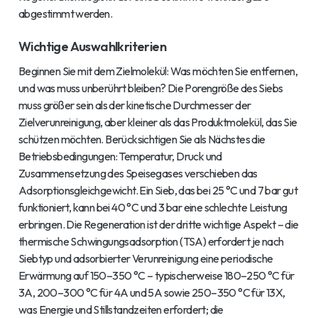
abgestimmt werden.
Wichtige Auswahlkriterien
Beginnen Sie mit dem Zielmolekül: Was möchten Sie entfernen,
und was muss unberührt bleiben? Die Porengröße des Siebs
muss größer sein als der kinetische Durchmesser der
Zielverunreinigung, aber kleiner als das Produktmolekül, das Sie
schützen möchten. Berücksichtigen Sie als Nächstes die
Betriebsbedingungen: Temperatur, Druck und
Zusammensetzung des Speisegases verschieben das
Adsorptionsgleichgewicht. Ein Sieb, das bei 25 °C und 7 bar gut
funktioniert, kann bei 40 °C und 3 bar eine schlechte Leistung
erbringen. Die Regeneration ist der dritte wichtige Aspekt – die
thermische Schwingungsadsorption (TSA) erfordert je nach
Siebtyp und adsorbierter Verunreinigung eine periodische
Erwärmung auf 150–350 °C – typischerweise 180–250 °C für
3A, 200–300 °C für 4A und 5A sowie 250–350 °C für 13X,
was Energie und Stillstandzeiten erfordert; die