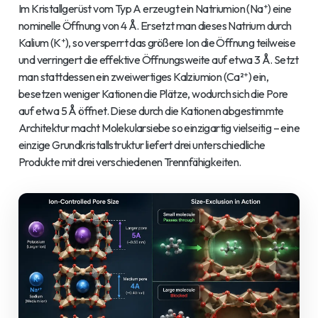
Im Kristallgerüst vom Typ A erzeugt ein Natriumion (Na⁺) eine
nominelle Öffnung von 4 Å. Ersetzt man dieses Natrium durch
Kalium (K⁺), so versperrt das größere Ion die Öffnung teilweise
und verringert die effektive Öffnungsweite auf etwa 3 Å. Setzt
man stattdessen ein zweiwertiges Kalziumion (Ca²⁺) ein,
besetzen weniger Kationen die Plätze, wodurch sich die Pore
auf etwa 5 Å öffnet. Diese durch die Kationen abgestimmte
Architektur macht Molekularsiebe so einzigartig vielseitig – eine
einzige Grundkristallstruktur liefert drei unterschiedliche
Produkte mit drei verschiedenen Trennfähigkeiten.