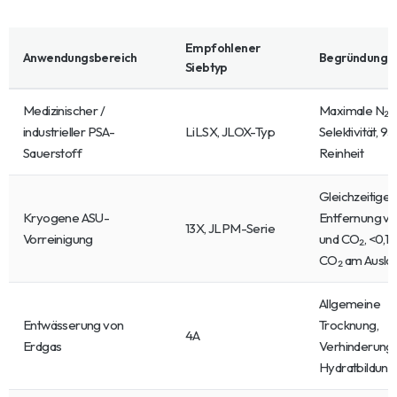
Empfohlener
Anwendungsbereich
Begründung
Siebtyp
Medizinischer /
Maximale N₂/
industrieller PSA-
LiLSX, JLOX-Typ
Selektivität, 9
Sauerstoff
Reinheit
Gleichzeitige
Kryogene ASU-
Entfernung v
13X, JLPM-Serie
Vorreinigung
und CO₂, <0,1
CO₂ am Ausla
Allgemeine
Entwässerung von
Trocknung,
4A
Erdgas
Verhinderung
Hydratbildung