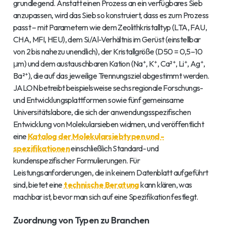
grundlegend. Anstatt einen Prozess an ein verfügbares Sieb
anzupassen, wird das Sieb so konstruiert, dass es zum Prozess
passt – mit Parametern wie dem Zeolithkristalltyp (LTA, FAU,
CHA, MFI, HEU), dem Si/Al-Verhältnis im Gerüst (einstellbar
von 2 bis nahezu unendlich), der Kristallgröße (D50 = 0,5–10
μm) und dem austauschbaren Kation (Na⁺, K⁺, Ca²⁺, Li⁺, Ag⁺,
Ba²⁺), die auf das jeweilige Trennungsziel abgestimmt werden.
JALON betreibt beispielsweise sechs regionale Forschungs-
und Entwicklungsplattformen sowie fünf gemeinsame
Universitätslabore, die sich der anwendungsspezifischen
Entwicklung von Molekularsieben widmen, und veröffentlicht
eine
Katalog der Molekularsiebtypen und -
spezifikationen
einschließlich Standard- und
kundenspezifischer Formulierungen. Für
Leistungsanforderungen, die in keinem Datenblatt aufgeführt
sind, bietet eine
technische Beratung
kann klären, was
machbar ist, bevor man sich auf eine Spezifikation festlegt.
Zuordnung von Typen zu Branchen