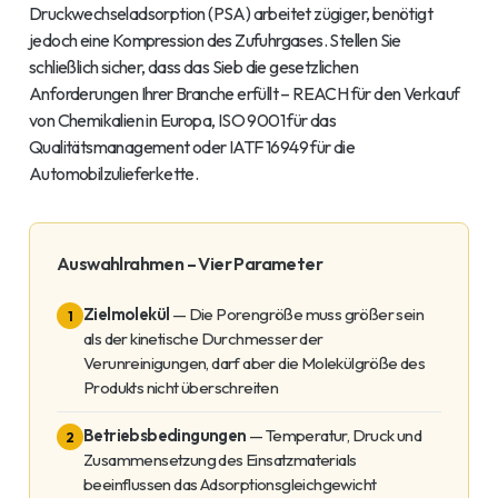
Druckwechseladsorption (PSA) arbeitet zügiger, benötigt
jedoch eine Kompression des Zufuhrgases. Stellen Sie
schließlich sicher, dass das Sieb die gesetzlichen
Anforderungen Ihrer Branche erfüllt – REACH für den Verkauf
von Chemikalien in Europa, ISO 9001 für das
Qualitätsmanagement oder IATF 16949 für die
Automobilzulieferkette.
Auswahlrahmen – Vier Parameter
Zielmolekül
— Die Porengröße muss größer sein
1
als der kinetische Durchmesser der
Verunreinigungen, darf aber die Molekülgröße des
Produkts nicht überschreiten
Betriebsbedingungen
— Temperatur, Druck und
2
Zusammensetzung des Einsatzmaterials
beeinflussen das Adsorptionsgleichgewicht