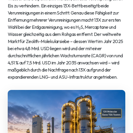
Eis zu verhindern. Ein einziges 13X-Bett beseitigt beide
Verunreinigungen in einem Schritt. Genau diese Fähigkeit zur
Entfernung mehrerer Verunreinigungen macht 13X zur ersten
Wahl bei der Erdgasreinigung, wo es H₂S, Mercaptane und
Wasser gleichzeitig aus dem Rohgas entfernt. Der weltweite
Markt für Zeolith-Molekularsiebe – dessen Wert im Jahr 2025
bei etwa 4,8 Mrd. USD liegen wird und der mit einer
durchschnittlichen jährlichen Wachstumsrate (CAGR) von rund
4,51 % auf 7,5 Mrd. USD im Jahr 2035 anwachsen wird – wird
maßgeblich durch die Nachfrage nach 13X aufgrund der
expandierenden LNG- und ASU-Infrastruktur angetrieben.