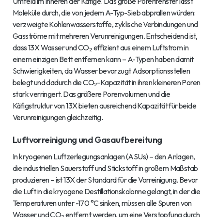
Umfeld im Inneren der Käfige. Das große Porenfenster lässt
Moleküle durch, die von jedem A-Typ-Sieb abprallen würden:
verzweigte Kohlenwasserstoffe, zyklische Verbindungen und
Gasströme mit mehreren Verunreinigungen. Entscheidend ist,
dass 13X Wasser und CO₂ effizient aus einem Luftstrom in
einem einzigen Bett entfernen kann – A-Typen haben damit
Schwierigkeiten, da Wasser bevorzugt Adsorptionsstellen
belegt und dadurch die CO₂-Kapazität in ihren kleineren Poren
stark verringert. Das größere Porenvolumen und die
Käfigstruktur von 13X bieten ausreichend Kapazität für beide
Verunreinigungen gleichzeitig.
Luftvorreinigung und Gasaufbereitung
In kryogenen Luftzerlegungsanlagen (ASUs) – den Anlagen,
die industriellen Sauerstoff und Stickstoff in großem Maßstab
produzieren – ist 13X der Standard für die Vorreinigung. Bevor
die Luft in die kryogene Destillationskolonne gelangt, in der die
Temperaturen unter -170 °C sinken, müssen alle Spuren von
Wasser und CO₂ entfernt werden, um eine Verstopfung durch