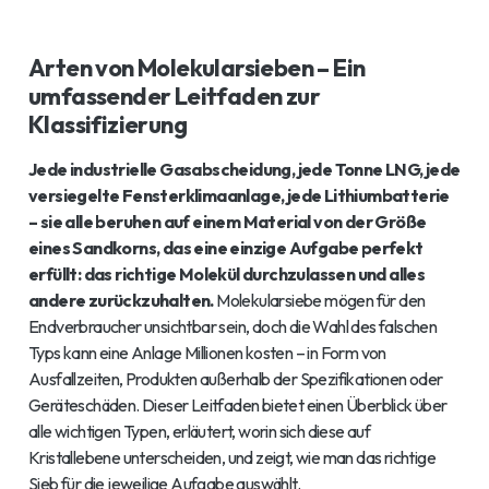
Arten von Molekularsieben – Ein
umfassender Leitfaden zur
Klassifizierung
Jede industrielle Gasabscheidung, jede Tonne LNG, jede
versiegelte Fensterklimaanlage, jede Lithiumbatterie
– sie alle beruhen auf einem Material von der Größe
eines Sandkorns, das eine einzige Aufgabe perfekt
erfüllt: das richtige Molekül durchzulassen und alles
andere zurückzuhalten.
Molekularsiebe mögen für den
Endverbraucher unsichtbar sein, doch die Wahl des falschen
Typs kann eine Anlage Millionen kosten – in Form von
Ausfallzeiten, Produkten außerhalb der Spezifikationen oder
Geräteschäden. Dieser Leitfaden bietet einen Überblick über
alle wichtigen Typen, erläutert, worin sich diese auf
Kristallebene unterscheiden, und zeigt, wie man das richtige
Sieb für die jeweilige Aufgabe auswählt.