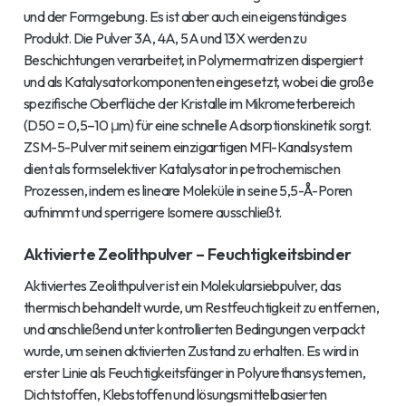
und der Formgebung. Es ist aber auch ein eigenständiges
Produkt. Die Pulver 3A, 4A, 5A und 13X werden zu
Beschichtungen verarbeitet, in Polymermatrizen dispergiert
und als Katalysatorkomponenten eingesetzt, wobei die große
spezifische Oberfläche der Kristalle im Mikrometerbereich
(D50 = 0,5–10 μm) für eine schnelle Adsorptionskinetik sorgt.
ZSM-5-Pulver mit seinem einzigartigen MFI-Kanalsystem
dient als formselektiver Katalysator in petrochemischen
Prozessen, indem es lineare Moleküle in seine 5,5-Å-Poren
aufnimmt und sperrigere Isomere ausschließt.
Aktivierte Zeolithpulver – Feuchtigkeitsbinder
Aktiviertes Zeolithpulver ist ein Molekularsiebpulver, das
thermisch behandelt wurde, um Restfeuchtigkeit zu entfernen,
und anschließend unter kontrollierten Bedingungen verpackt
wurde, um seinen aktivierten Zustand zu erhalten. Es wird in
erster Linie als Feuchtigkeitsfänger in Polyurethansystemen,
Dichtstoffen, Klebstoffen und lösungsmittelbasierten