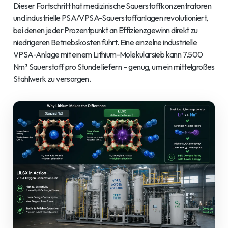
Dieser Fortschritt hat medizinische Sauerstoffkonzentratoren
und industrielle PSA/VPSA-Sauerstoffanlagen revolutioniert,
bei denen jeder Prozentpunkt an Effizienzgewinn direkt zu
niedrigeren Betriebskosten führt. Eine einzelne industrielle
VPSA-Anlage mit einem Lithium-Molekularsieb kann 7.500
Nm³ Sauerstoff pro Stunde liefern – genug, um ein mittelgroßes
Stahlwerk zu versorgen.