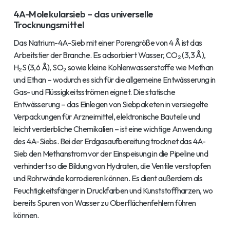
4A-Molekularsieb – das universelle
Trocknungsmittel
Das Natrium-4A-Sieb mit einer Porengröße von 4 Å ist das
Arbeitstier der Branche. Es adsorbiert Wasser, CO₂ (3,3 Å),
H₂S (3,6 Å), SO₂ sowie kleine Kohlenwasserstoffe wie Methan
und Ethan – wodurch es sich für die allgemeine Entwässerung in
Gas- und Flüssigkeitsströmen eignet. Die statische
Entwässerung – das Einlegen von Siebpaketen in versiegelte
Verpackungen für Arzneimittel, elektronische Bauteile und
leicht verderbliche Chemikalien – ist eine wichtige Anwendung
des 4A-Siebs. Bei der Erdgasaufbereitung trocknet das 4A-
Sieb den Methanstrom vor der Einspeisung in die Pipeline und
verhindert so die Bildung von Hydraten, die Ventile verstopfen
und Rohrwände korrodieren können. Es dient außerdem als
Feuchtigkeitsfänger in Druckfarben und Kunststoffharzen, wo
bereits Spuren von Wasser zu Oberflächenfehlern führen
können.