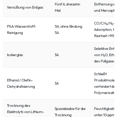
Fünf A, dreizehn
Entfernung vo
Versüßung von Erdgas
Mal
und Mercapta
CO/CH₄/N₂-
PSA-Wasserstoff-
5A, ohne Bindung
Adsorption, H₂
Reinigung
5A
Reinheit >99,
Selektive Ent
Isolierglas
3A
von H₂O, Erha
des Füllgases
Schließt
Ethanol / Olefin-
Produktmolekü
3A
Dehydratisierung
verhindert die
Polymerisatio
Trocknung des
Spezialsiebe für die
Feuchtigkeitsz
Elektrolyts von Lithium-
Trocknung
unter 10 ppm