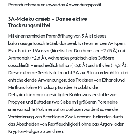
Porendurchmesser sowie das Anwendungsprofil.
3A-Molekularsieb – Das selektive
Trocknungsmittel
Mit einer nominalen Porenöffnung von 3 Å ist dieses
kaliumausgetauschte Sieb das selektivste unter den A-Typen.
Es adsorbiert Wasser (kinetischer Durchmesser ~2,65 Å) und
Ammoniak (~2,6 Å), während es praktisch alles Größere
ausschließt – einschließlich Ethan (~3,8 Å) und Ethylen (~4,2 Å).
Diese extreme Selektivität macht 3A zur Standardwahl für drei
entscheidende Anwendungen: das Trocknen von Ethanol und
Methanol ohne Mitadsorption des Produkts, die
Dehydratisierung ungesättigter Kohlenwasserstoffe wie
Propylen und Butadien (wo Siebe mit größeren Poren eine
unerwünschte Polymerisation auslösen würden) sowie die
Verhinderung von Beschlag in Zweikammer-Isolierglas durch
das Abscheiden von Restfeuchtigkeit, ohne das Argon- oder
Krypton-Füllgas zu berühren.