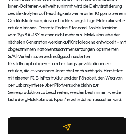
Ionen-Batterien weltweit zunimmt, wird die Dehydratisierung
des Elektrolyten auf Feuchtigkeitswerte unter 10 ppm zu einem
Qualitätskriterium, das nur hochleistungsfähige Molekularsiebe
erfüllen können. Der rote Faden: Standard-Molekularsiebe
vom Typ 3A–13X reichen nicht mehr aus. Molekularsiebe der
nächsten Generation werden auf Kristallebene entwickelt – mit
abgestimmten Kationenzusammensetzungen, optimierten
Si/Al-Verhältnissen und maßgeschneiderten
Kristallmorphologien –, um Leistungsspezifikationen zu
erfüllen, die es vor einem Jahrzehnt noch nicht gab. Hersteller
mit eigener F&E-Infrastruktur und der Fähigkeit, den Weg von
der Laborsynthese über Pilotversuche bis hin zur
Serienproduktion zu beschreiten, werden bestimmen, wie die
Liste der „Molekularsiebtypen“ in zehn Jahren aussehen wird.