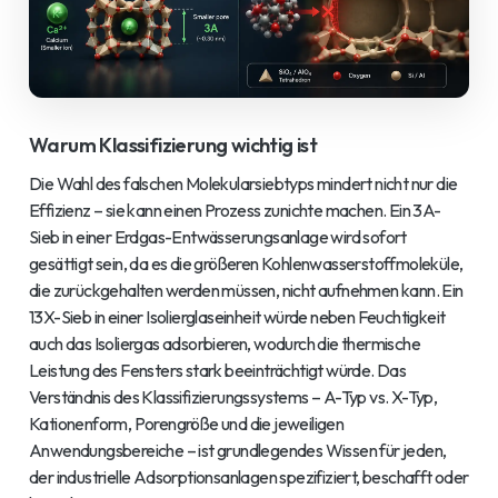
Warum Klassifizierung wichtig ist
Die Wahl des falschen Molekularsiebtyps mindert nicht nur die
Effizienz – sie kann einen Prozess zunichte machen. Ein 3A-
Sieb in einer Erdgas-Entwässerungsanlage wird sofort
gesättigt sein, da es die größeren Kohlenwasserstoffmoleküle,
die zurückgehalten werden müssen, nicht aufnehmen kann. Ein
13X-Sieb in einer Isolierglaseinheit würde neben Feuchtigkeit
auch das Isoliergas adsorbieren, wodurch die thermische
Leistung des Fensters stark beeinträchtigt würde. Das
Verständnis des Klassifizierungssystems – A-Typ vs. X-Typ,
Kationenform, Porengröße und die jeweiligen
Anwendungsbereiche – ist grundlegendes Wissen für jeden,
der industrielle Adsorptionsanlagen spezifiziert, beschafft oder