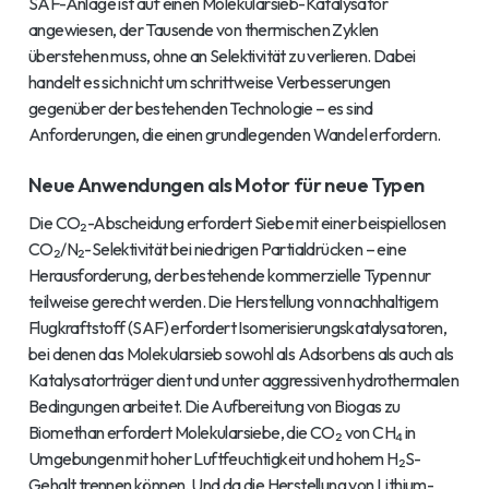
SAF-Anlage ist auf einen Molekularsieb-Katalysator
angewiesen, der Tausende von thermischen Zyklen
überstehen muss, ohne an Selektivität zu verlieren. Dabei
handelt es sich nicht um schrittweise Verbesserungen
gegenüber der bestehenden Technologie – es sind
Anforderungen, die einen grundlegenden Wandel erfordern.
Neue Anwendungen als Motor für neue Typen
Die CO₂-Abscheidung erfordert Siebe mit einer beispiellosen
CO₂/N₂-Selektivität bei niedrigen Partialdrücken – eine
Herausforderung, der bestehende kommerzielle Typen nur
teilweise gerecht werden. Die Herstellung von nachhaltigem
Flugkraftstoff (SAF) erfordert Isomerisierungskatalysatoren,
bei denen das Molekularsieb sowohl als Adsorbens als auch als
Katalysatorträger dient und unter aggressiven hydrothermalen
Bedingungen arbeitet. Die Aufbereitung von Biogas zu
Biomethan erfordert Molekularsiebe, die CO₂ von CH₄ in
Umgebungen mit hoher Luftfeuchtigkeit und hohem H₂S-
Gehalt trennen können. Und da die Herstellung von Lithium-