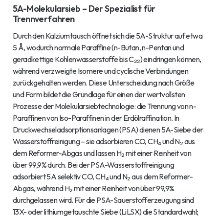
5A-Molekularsieb – Der Spezialist für
Trennverfahren
Durch den Kalziumtausch öffnet sich die 5A-Struktur auf etwa
5 Å, wodurch normale Paraffine (n-Butan, n-Pentan und
geradkettige Kohlenwasserstoffe bis C₂₂) eindringen können,
während verzweigte Isomere und cyclische Verbindungen
zurückgehalten werden. Diese Unterscheidung nach Größe
und Form bildet die Grundlage für einen der wertvollsten
Prozesse der Molekularsiebtechnologie: die Trennung von n-
Paraffinen von Iso-Paraffinen in der Erdölraffination. In
Druckwechseladsorptionsanlagen (PSA) dienen 5A-Siebe der
Wasserstoffreinigung – sie adsorbieren CO, CH₄ und N₂ aus
dem Reformer-Abgas und lassen H₂ mit einer Reinheit von
über 99,9% durch. Bei der PSA-Wasserstoffreinigung
adsorbiert 5A selektiv CO, CH₄ und N₂ aus dem Reformer-
Abgas, während H₂ mit einer Reinheit von über 99,9%
durchgelassen wird. Für die PSA-Sauerstofferzeugung sind
13X- oder lithiumgetauschte Siebe (LiLSX) die Standardwahl;