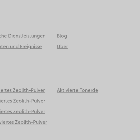
che Dienstleistungen
Blog
ten und Ereignisse
Über
iertes Zeolith-Pulver
Aktivierte Tonerde
iertes Zeolith-Pulver
iertes Zeolith-Pulver
viertes Zeolith-Pulver