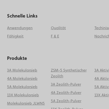
Schnelle Links
Anwendungen
Qualität
Techinis
Fähigkeit
F & E
Nachrich
Produkte
3A Molekularsieb
ZSM-5 Synthetischer
3A Aktiv
Zeolith
4A Molekularsieb
4A Aktiv
3A Zeolith-Pulver
5A Molekularsieb
5A Aktiv
4A Zeolith-Pulver
13X Molekularsieb
13X Akti
5A Zeolith-Pulver
Molekularsieb JLWN5