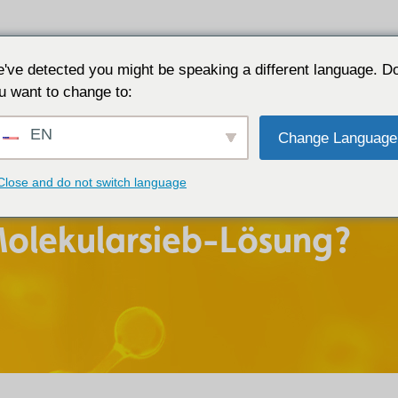
Anwendungen
Warum JALON
Ressource
've detected you might be speaking a different language. D
u want to change to:
EN
Change Language
Close and do not switch language
Molekularsieb-Lösung?