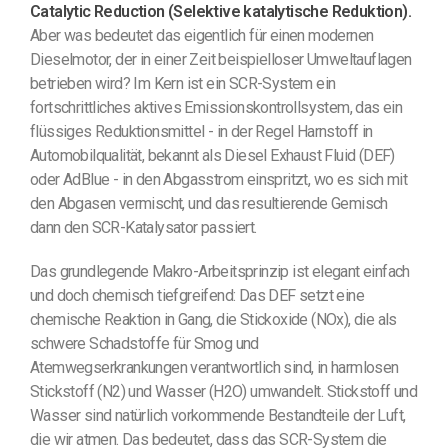
Catalytic Reduction (Selektive katalytische Reduktion).
Aber was bedeutet das eigentlich für einen modernen
Dieselmotor, der in einer Zeit beispielloser Umweltauflagen
betrieben wird? Im Kern ist ein SCR-System ein
fortschrittliches aktives Emissionskontrollsystem, das ein
flüssiges Reduktionsmittel - in der Regel Harnstoff in
Automobilqualität, bekannt als Diesel Exhaust Fluid (DEF)
oder AdBlue - in den Abgasstrom einspritzt, wo es sich mit
den Abgasen vermischt, und das resultierende Gemisch
dann den SCR-Katalysator passiert.
Das grundlegende Makro-Arbeitsprinzip ist elegant einfach
und doch chemisch tiefgreifend: Das DEF setzt eine
chemische Reaktion in Gang, die Stickoxide (NOx), die als
schwere Schadstoffe für Smog und
Atemwegserkrankungen verantwortlich sind, in harmlosen
Stickstoff (N2) und Wasser (H2O) umwandelt. Stickstoff und
Wasser sind natürlich vorkommende Bestandteile der Luft,
die wir atmen. Das bedeutet, dass das SCR-System die