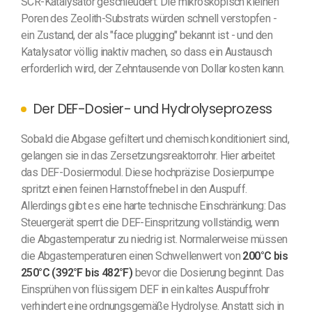
SCR-Katalysator geschleudert. Die mikroskopisch kleinen
Poren des Zeolith-Substrats würden schnell verstopfen -
ein Zustand, der als "face plugging" bekannt ist - und den
Katalysator völlig inaktiv machen, so dass ein Austausch
erforderlich wird, der Zehntausende von Dollar kosten kann.
Der DEF-Dosier- und Hydrolyseprozess
Sobald die Abgase gefiltert und chemisch konditioniert sind,
gelangen sie in das Zersetzungsreaktorrohr. Hier arbeitet
das DEF-Dosiermodul. Diese hochpräzise Dosierpumpe
spritzt einen feinen Harnstoffnebel in den Auspuff.
Allerdings gibt es eine harte technische Einschränkung: Das
Steuergerät sperrt die DEF-Einspritzung vollständig, wenn
die Abgastemperatur zu niedrig ist. Normalerweise müssen
die Abgastemperaturen einen Schwellenwert von
200°C bis
250°C (392°F bis 482°F)
bevor die Dosierung beginnt. Das
Einsprühen von flüssigem DEF in ein kaltes Auspuffrohr
verhindert eine ordnungsgemäße Hydrolyse. Anstatt sich in