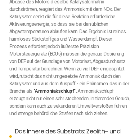
Abgase des Motors dieselbe Katalysatormatrix
durchströmen, reagiert das Ammoniak mit dem NOx. Der
Katalysator senkt die für diese Reaktion erforderliche
Aktivierungsenergie, so dass sie bei den üblichen
Abgastemperaturen ablaufen kann. Das Ergebnis ist reines,
harmloses Stickstoffgas und Wasserdampf. Dieser
Prozess erfordert jedoch äußerste Präzision.
Motorsteuergeräte (ECUs) müssen die genaue Dosierung
von DEF auf der Grundlage von Motorlast, Abgasdurchsatz
und Temperatur berechnen. Wenn zu viel DEF eingespritzt
wird, rutscht das nicht umgesetzte Ammoniak durch den
Katalysator und aus dem Auspuff - ein Phänomen, das in der
Branche als
"Ammoniakschlupf".
Ammoniakschlupf
erzeugt nicht nur einen sehr stechenden, irritierenden Geruch,
sondern kann auch zu sekundären Umweltverstößen führen
und strenge behördliche Strafen nach sich ziehen.
Das Innere des Substrats: Zeolith- und