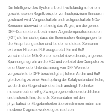
Die Intelligenz des Systems beruht vollständig auf einem
geschlossenen Regelkreis, der von hochpräzisen Sensoren
gesteuert wird. Vorgeschaltete und nachgeschaltete NOx-
Sensoren überwachen ständig das Abgas, um die genaue
DEF-Dosierrate zu bestimmen. Abgastemperatursensoren
(EGT) stellen sicher, dass die thermischen Bedingungen für
die Einspritzung sicher sind. Leider sind diese Sensoren
extremer Hitze und Ruß ausgesetzt. Ein mit Ruß
verschmutzter NOx-Sensor sendet abweichende, ungenaue
Spannungssignale an die ECU und verleitet den Computer zu
einer Über- oder Unterdosierung von DEF. Wenn der
vorgeschaltete DPF beschädigt ist, führen Asche und Ruß
gleichzeitig zu einer Verstopfung der Katalysatoroberfläche,
wodurch der Gegendruck drastisch ansteigt. Techniker
müssen routinemäßig Zwangsregenerationen durchführen
und sicherstellen, dass die Sensordaten mit den
physikalischen Gegebenheiten übereinstimmen, indem sie
moderne Diagnosewerkzeuge einsetzen.