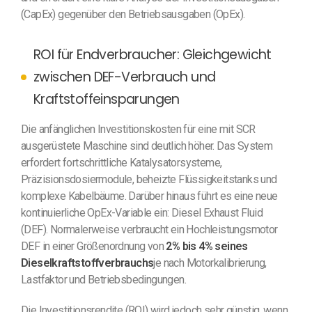
(CapEx) gegenüber den Betriebsausgaben (OpEx).
ROI für Endverbraucher: Gleichgewicht
zwischen DEF-Verbrauch und
Kraftstoffeinsparungen
Die anfänglichen Investitionskosten für eine mit SCR
ausgerüstete Maschine sind deutlich höher. Das System
erfordert fortschrittliche Katalysatorsysteme,
Präzisionsdosiermodule, beheizte Flüssigkeitstanks und
komplexe Kabelbäume. Darüber hinaus führt es eine neue
kontinuierliche OpEx-Variable ein: Diesel Exhaust Fluid
(DEF). Normalerweise verbraucht ein Hochleistungsmotor
DEF in einer Größenordnung von
2% bis 4% seines
Dieselkraftstoffverbrauchs
je nach Motorkalibrierung,
Lastfaktor und Betriebsbedingungen.
Die Investitionsrendite (ROI) wird jedoch sehr günstig, wenn