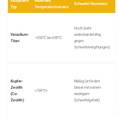
Katalysator
Maximale
P
Schwefel-Resistenz
Typ
Temperaturtoleranz
/
S
S
Hoch (sehr
S
Vanadium-
widerstandsfähig
~550°C bis 600°C
s
Titan
gegen
K
Schwefelvergiftungen)
H
W
M
S
Kupfer-
Mäßig (erfordert
u
Zeolith
Diesel mit extrem
s
>700°C+
(Cu-
niedrigem
M
Zeolith)
Schwefelgehalt)
l
t
B