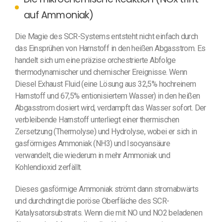
auf Ammoniak)
Die Magie des SCR-Systems entsteht nicht einfach durch
das Einsprühen von Harnstoff in den heißen Abgasstrom. Es
handelt sich um eine präzise orchestrierte Abfolge
thermodynamischer und chemischer Ereignisse. Wenn
Diesel Exhaust Fluid (eine Lösung aus 32,5% hochreinem
Harnstoff und 67,5% entionisiertem Wasser) in den heißen
Abgasstrom dosiert wird, verdampft das Wasser sofort. Der
verbleibende Harnstoff unterliegt einer thermischen
Zersetzung (Thermolyse) und Hydrolyse, wobei er sich in
gasförmiges Ammoniak (NH3) und Isocyansäure
verwandelt, die wiederum in mehr Ammoniak und
Kohlendioxid zerfällt.
Dieses gasförmige Ammoniak strömt dann stromabwärts
und durchdringt die poröse Oberfläche des SCR-
Katalysatorsubstrats. Wenn die mit NO und NO2 beladenen