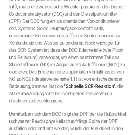
trifft, muss er zwei kritische Wächter passieren: den Diesel-
Oxidationskatalysator (DOC) und den Dieselpartikelfilter
(DPF). Der DOC fungiert als chemischer Vorkonditionierer
des Systems. Seine Hauptaufgabe besteht darin,
unverbrannte Kohlenwasserstoffe und Kohlenmonoxid zu
Kohlendioxid und Wasser zu oxidieren. Noch wichtiger für
das SCR-System ist, dass der DOC Edelmetalle (wie Platin
und Palladium) verwendet, um einen bestimmten Teil des
Stickstoffoxids (NO) im Abgas zu Stickstoffdioxid (NO2) zu
oxidieren. Das Erreichen eines optimalen Verhältnisses von
NO zu NO2 (idealerweise nahe 1:1) ist von entscheidender
Bedeutung, denn es löst die
"Schnelle SCR-Reaktion".
die
NOx-Umwandlungsrate bei niedrigeren Temperaturen
drastisch zu beschleunigen.
Unmittelbar nach dem DOC folgt der DPF, der die Rußpartikel
(schwarzer Rauch) physikalisch auffängt. Sollte der DPF
ausfallen oder entfernt werden, würde der Ruß direkt in den