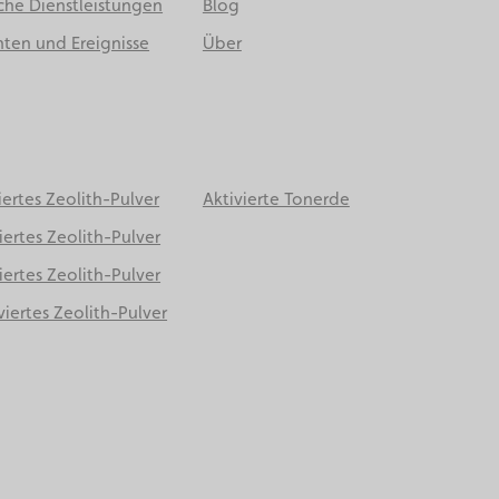
che Dienstleistungen
Blog
ten und Ereignisse
Über
iertes Zeolith-Pulver
Aktivierte Tonerde
iertes Zeolith-Pulver
iertes Zeolith-Pulver
viertes Zeolith-Pulver