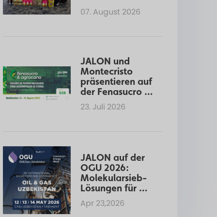
Pattaya im 
07. August 2026
Rahmen einer 
CSR-Initiative
JALON und 
Montecristo 
präsentieren auf 
der Fenasucro 
2026 
23. Juli 2026
Molekularsiebe 
für die Ethanol-
Dehydratisierun
g
JALON auf der 
OGU 2026: 
Molekularsieb-
Lösungen für Öl 
und Gas
Apr 23,2026