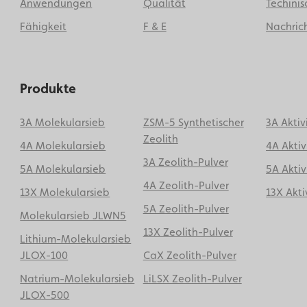
Anwendungen
Qualität
Techinis
Fähigkeit
F & E
Nachrich
Produkte
3A Molekularsieb
ZSM-5 Synthetischer
3A Aktiv
Zeolith
4A Molekularsieb
4A Aktiv
3A Zeolith-Pulver
5A Molekularsieb
5A Aktiv
4A Zeolith-Pulver
13X Molekularsieb
13X Akti
5A Zeolith-Pulver
Molekularsieb JLWN5
13X Zeolith-Pulver
Lithium-Molekularsieb
JLOX-100
CaX Zeolith-Pulver
Natrium-Molekularsieb
LiLSX Zeolith-Pulver
JLOX-500