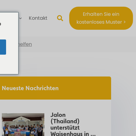
Erhalten Sie ein
Über
Kontakt
kostenloses Muster >
o
ben zu helfen
Neueste Nachrichten
Jalon 
(Thailand) 
unterstützt 
Waisenhaus in 