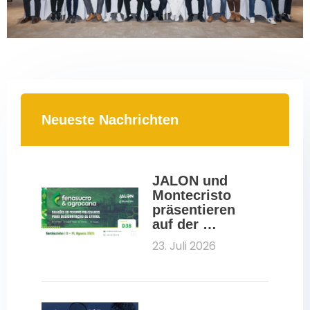
Neueste Nachrichten
JALON und 
Montecristo 
präsentieren 
auf der 
Fenasucro 2026 
23. Juli 2026
Molekularsiebe 
für die Ethanol-
Dehydratisieru
ng