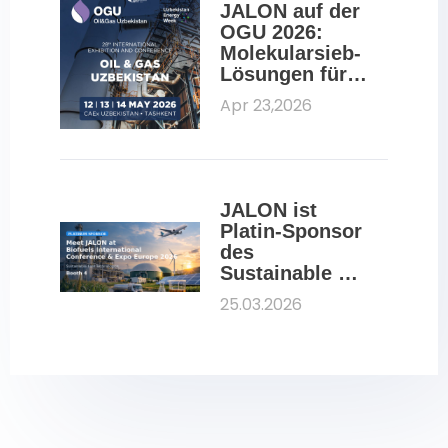
JALON auf der 
OGU 2026: 
Molekularsieb-
Lösungen für 
Öl und Gas
Apr 23,2026
JALON ist 
Platin-Sponsor 
des 
Sustainable 
Aviation Fuels 
25.03.2026
Summit 2026