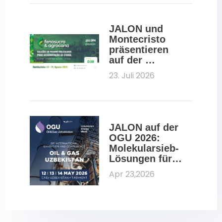
JALON und 
Montecristo 
präsentieren 
auf der 
Fenasucro 2026 
23. Juli 2026
Molekularsiebe 
für die Ethanol-
Dehydratisieru
ng
JALON auf der 
OGU 2026: 
Molekularsieb-
Lösungen für 
Öl und Gas
Apr 23,2026