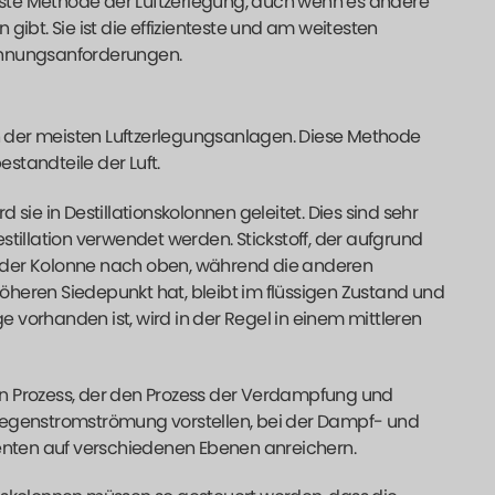
igste Methode der Luftzerlegung, auch wenn es andere
t. Sie ist die effizienteste und am weitesten
ennungsanforderungen.
en der meisten Luftzerlegungsanlagen. Diese Methode
standteile der Luft.
sie in Destillationskolonnen geleitet. Dies sind sehr
Destillation verwendet werden. Stickstoff, der aufgrund
in der Kolonne nach oben, während die anderen
heren Siedepunkt hat, bleibt im flüssigen Zustand und
vorhanden ist, wird in der Regel in einem mittleren
ein Prozess, der den Prozess der Verdampfung und
Gegenstromströmung vorstellen, bei der Dampf- und
nten auf verschiedenen Ebenen anreichern.