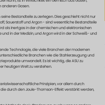
rden kann, ist in Wirklichkeit ein Gemisch aus Gasen,
en anderen Gasen.
eine Bestandteile zu zerlegen. Dies geschieht nicht nur
f, Sauerstoff und Argon - sind wesentliche Bestandteile
wird als Inertgas in der chemischen und elektronischen
e und in der Medizin, und Argon wird in der Schweiß- und
egende Technologie, die viele Branchen der modernen
 so unterschiedliche Branchen wie die Stahlerzeugung und
rieprodukte umwandelt. Es ist wichtig, die ASU zu
er heutigen Welt zu verstehen.
alwissenschaftliche Prinzipien, vor allem durch
, die durch den Joule-Thomson-Effekt verstärkt werden,