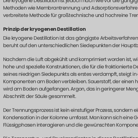
Die kryogene Destillation ist jedoch nach wie vor die gäng
Methoden wie Membrantrennung und Adsorptionsverfahren gib
verbreitete Methode für großtechnische und hochreine Tr
Prinzip der kryogenen Destillation
Die kryogene Destillation ist das gängigste Arbeitsverfahr
beruht auf den unterschiedlichen Siedepunkten der Hauptbe
Nachdem die Luft abgekühlt und komprimiert worden ist, wird 
hohe und spezielle Konstruktionen, die für die fraktionierte 
seines niedrigen Siedepunkts als erstes verdampft, steigt 
Komponenten am Boden verbleiben. Sauerstoff, der einen hö
wird am Boden aufgefangen. Argon, das in geringerer Menge 
Abschnitt der Säule gesammelt.
Der Trennungsprozess ist kein einstufiger Prozess, sondern 
Kondensation in der Kolonne umfasst. Man kann sich eine 
Flüssigphasen interagieren und die gewünschten Kompone