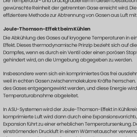
Die Temperatur- und Druckgradienten in diesen Destillatio
gewünschte Reinheit der getrennten Gase erreicht wird. Die k
effizientere Methode zur Abtrennung von Gasen aus Luft mit 
Joule-Thomson-Effekt beim Kühlen
Die Abkühlung des Gases auf kryogene Temperaturen in e
Effekt. Dieses thermodynamische Prinzip bezieht sich auf 
Dampfes, wenn es durch ein Ventil oder einen porösen Sto
gehindert wird, an die Umgebung abgegeben zu werden.
Insbesondere wenn sich ein komprimiertes Gas frei ausdehnen
weil in echten Gasen zwischenmolekulare Kräfte herrschen
des Gases entgegengewirkt werden, und diese Energie wird
Temperaturabnahme abgeleitet.
In ASU-Systemen wird der Joule-Thomson-Effekt in Kühlkreisl
komprimierte Luft wird dann durch eine Expansionsvorrichtun
Expansion führt zu einer erheblichen Temperatursenkung. 
einströmenden Druckluft in einem Wärmetauscher verwendet