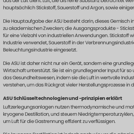
aus der Luft dient. Luft, die als reine Substanz betrachtet we
hauptsächlich Stickstoff, Sauerstoff und Argon, sowie einig
Die Hauptaufgabe der ASU besteht darin, dieses Gemisch in s
zu akademischen Zwecken; die Ausgangsprodukte - Stickstof
für eine Vielzahl von industriellen Anwendungen. Stickstoff 
Industrie verwendet, Sauerstoff in der Verbrennungsindustri
Beleuchtungsindustrie eingesetzt.
Die ASU ist daher nicht nur ein Gerät, sondern eine grundl
Wirtschaft unterstützt. Sie ist ein grundlegender Input für
das Gesundheitswesen, indem sie die Luft in wertvolle Indust
verstehen, um das Rückgrat vieler Herstellungsprozesse in d
ASU Schlüsseltechnologien und -prinzipien erklärt
Luftzerlegungsanlagen nutzen thermodynamische und materi
kryogene Destillation, und steuern Niedrigtemperaturzyklen
um Luft für die Gastrennung effizient zu verflüssigen.