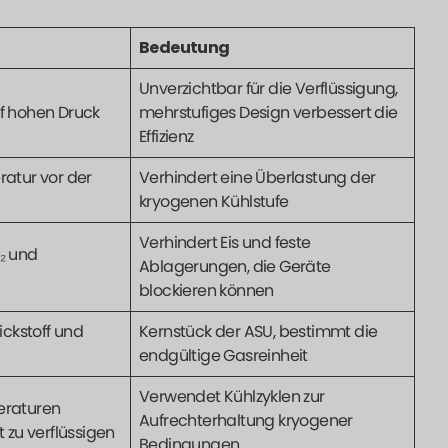
Bedeutung
Unverzichtbar für die Verflüssigung,
uf hohen Druck
mehrstufiges Design verbessert die
Effizienz
ratur vor der
Verhindert eine Überlastung der
kryogenen Kühlstufe
Verhindert Eis und feste
₂ und
Ablagerungen, die Geräte
blockieren können
tickstoff und
Kernstück der ASU, bestimmt die
endgültige Gasreinheit
Verwendet Kühlzyklen zur
eraturen
Aufrechterhaltung kryogener
t zu verflüssigen
Bedingungen