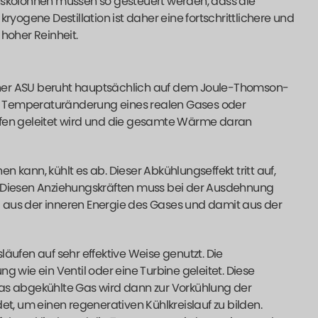
nskolonnen müssen so gesteuert werden, dass die
ryogene Destillation ist daher eine fortschrittlichere und
hoher Reinheit.
iner ASU beruht hauptsächlich auf dem Joule-Thomson-
die Temperaturänderung eines realen Gases oder
pfen geleitet wird und die gesamte Wärme daran
 kann, kühlt es ab. Dieser Abkühlungseffekt tritt auf,
. Diesen Anziehungskräften muss bei der Ausdehnung
 aus der inneren Energie des Gases und damit aus der
äufen auf sehr effektive Weise genutzt. Die
g wie ein Ventil oder eine Turbine geleitet. Diese
Das abgekühlte Gas wird dann zur Vorkühlung der
, um einen regenerativen Kühlkreislauf zu bilden.