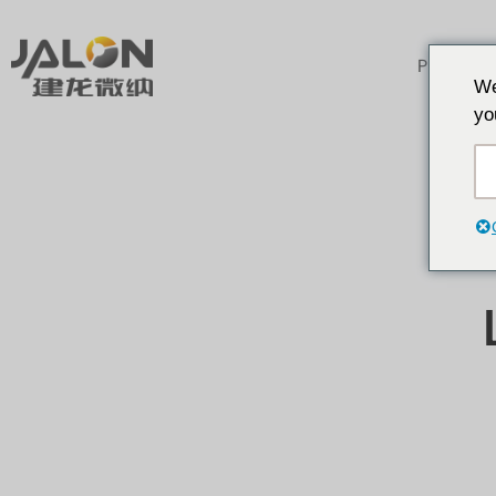
Produkte
We
yo